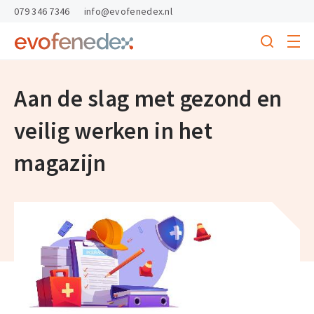
skipToContent
skipToFooter
079 346 7346
info@evofenedex.nl
Toggle
menu
Search
Return
to
homepage
Aan de slag met gezond en
veilig werken in het
magazijn