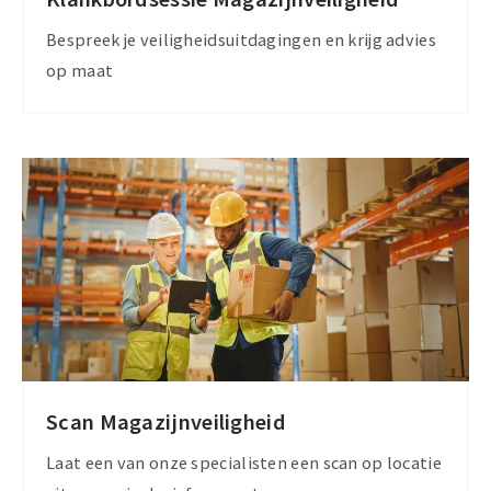
Meer
informatie
Bespreek je veiligheidsuitdagingen en krijg advies
op maat
Scan Magazijnveiligheid
Lees
verder
Laat een van onze specialisten een scan op locatie