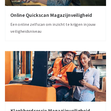
Online Quickscan Magazijnveiligheid
Meer
informatie
Een online zelfscan om inzicht te krijgen in jouw
veiligheidsniveau
Klankbordsessie Magazijnveiligheid