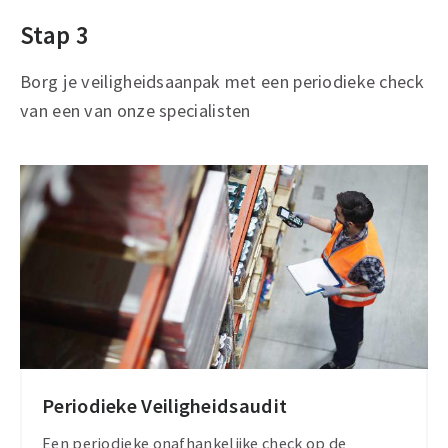
Stap 3
Borg je veiligheidsaanpak met een periodieke check
van een van onze specialisten
Periodieke Veiligheidsaudit
Meer
informatie
Een periodieke onafhankelijke check op de