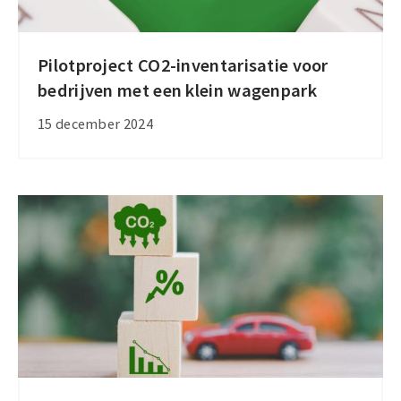
Pilotproject CO2-inventarisatie voor
Pilotproject
bedrijven met een klein wagenpark
CO2-
inventarisatie
15 december 2024
voor
bedrijven
met
een
klein
wagenpark