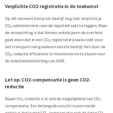
Verplichte CO2-registratie in de toekomst
Op dit moment ben je als bedrijf nog niet verplicht je
CO
-administratie voor de logistiek vast te leggen. Maar
2
de verwachting is dat binnen enkele jaren de overheid
gaat eisen dat er een CO
-registratie plaatsvindt voor
2
het transport van goederen van elk bedrijf. Het doel: de
CO
-reductie efficiënter te monitoren en te sturen voor
2
de reductiedoelstelling van 2030.
Let op: CO2-compensatie is geen CO2-
reductie
Naast CO
-reductie is er ook de mogelijkheid van CO
-
2
2
compensatie. Een belangrijk verschil tussen beide
opties is dat je met CO
-compensatie niet de eigen CO
-