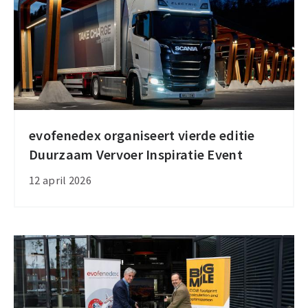
evofenedex organiseert vierde editie
evofenedex
Duurzaam Vervoer Inspiratie Event
organiseert
vierde
12 april 2026
editie
Duurzaam
Vervoer
Inspiratie
Event