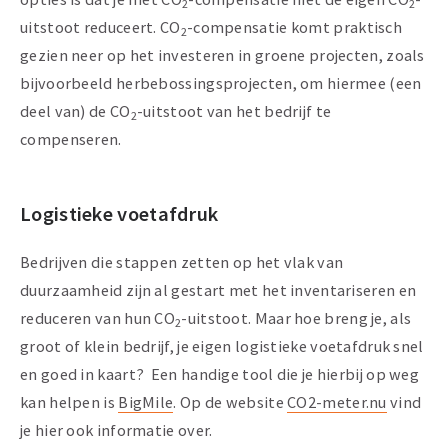
2
2
uitstoot reduceert. CO
-compensatie komt praktisch
2
gezien neer op het investeren in groene projecten, zoals
bijvoorbeeld herbebossingsprojecten, om hiermee (een
deel van) de CO
-uitstoot van het bedrijf te
2
compenseren.
Logistieke voetafdruk
Bedrijven die stappen zetten op het vlak van
duurzaamheid zijn al gestart met het inventariseren en
reduceren van hun CO
-uitstoot. Maar hoe breng je, als
2
groot of klein bedrijf, je eigen logistieke voetafdruk snel
en goed in kaart? Een handige tool die je hierbij op weg
kan helpen is
BigMile
. Op de website
CO2-meter.nu
vind
je hier ook informatie over.