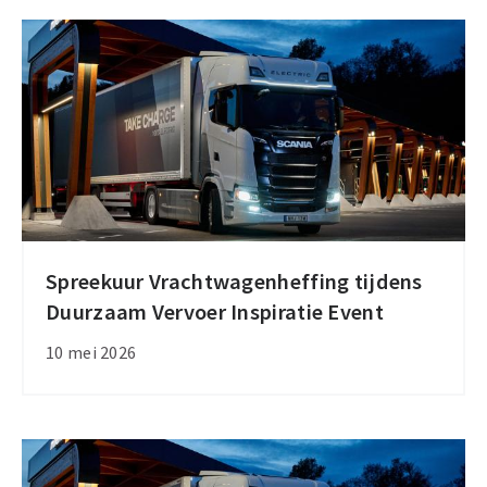
vrachtauto's
Spreekuur Vrachtwagenheffing tijdens
Spreekuur
Duurzaam Vervoer Inspiratie Event
Vrachtwagenheffing
tijdens
10 mei 2026
Duurzaam
Vervoer
Inspiratie
Event