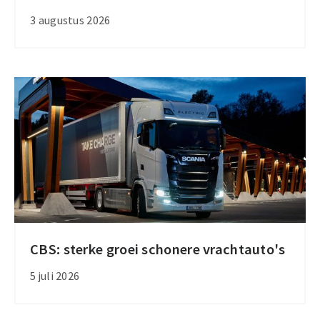
voor
3 augustus 2026
leden
CBS: sterke groei schonere vrachtauto's
CBS:
sterke
5 juli 2026
groei
schonere