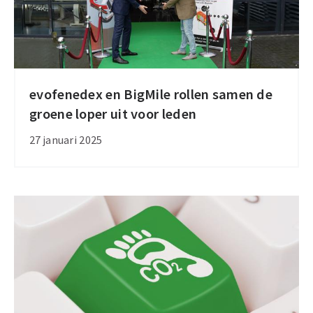
evofenedex en BigMile rollen samen de
evofenedex
groene loper uit voor leden
en
BigMile
27 januari 2025
rollen
samen
de
groene
loper
uit
voor
leden