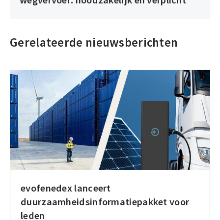
wegvervoer: noodzakelijk én verplicht
Gerelateerde nieuwsberichten
evofenedex lanceert
evofenedex
duurzaamheidsinformatiepakket voor
lanceert
leden
duurzaamheidsinformatiepakket