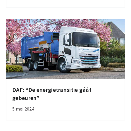
workshops
CO2-
reductie
DAF: “De energietransitie gáát
DAF:
gebeuren”
“De
energietransitie
5 mei 2024
gáát
gebeuren”