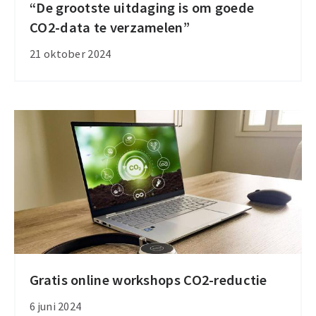
“De grootste uitdaging is om goede
“De
CO2-data te verzamelen”
grootste
uitdaging
21 oktober 2024
is
om
goede
CO2-
data
te
verzamelen”
Gratis online workshops CO2-reductie
Gratis
online
6 juni 2024