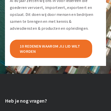
Al 80 jaar zetten wij ons in voor iedereen die
goederen vervoert, importeert, exporteert en
opslaat. Dit doen wij door mensen en bedrijven
samen te brengen en met kennis &
adviesdiensten & producten en opleidingen.
10 REDENEN WAAROM JIJ LID WILT
WORDEN
Heb je nog vragen?