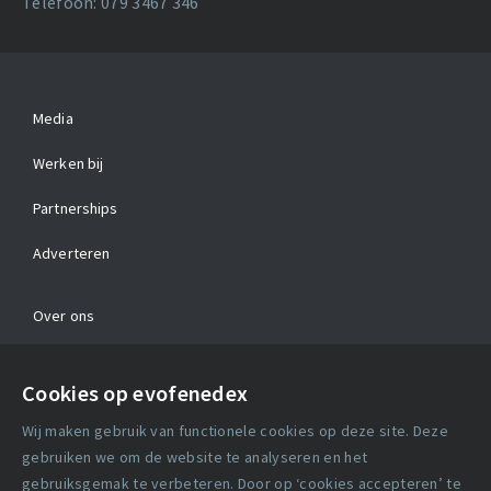
Telefoon: 079 3467 346
Media
Werken bij
Partnerships
Adverteren
Over ons
Contact
Cookies op evofenedex
Algemene voorwaarden
Wij maken gebruik van functionele cookies op deze site. Deze
Cookie verklaring
gebruiken we om de website te analyseren en het
gebruiksgemak te verbeteren. Door op ‘cookies accepteren’ te