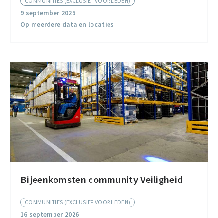
COMMUNITIES (EXCLUSIEF VOOR LEDEN)
Community
9 september 2026
Op meerdere data en locaties
Bijeenkomsten community Veiligheid
Bijeenkomsten
community
COMMUNITIES (EXCLUSIEF VOOR LEDEN)
Veiligheid
16 september 2026