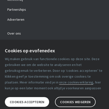
Partnerships
Adverteren
Over ons
Contact
Cookies op evofenedex
Algemene voorwaarden
Wij maken gebruik van functionele cookies op deze site. Deze
Cookie verklaring
gebruiken we om de website te analyseren en het
gebruiksgemak te verbeteren. Door op ‘cookies accepteren’ te
klikken geef je toestemming om ook overige cookies te
Copyright statement
plaatsen. Meer informatie vind je in
onze cookieverklaring
, hier
Lidmaatschapsvoorwaarden
kun je op een later moment ook altijd je voorkeuren aanpassen
Disclaimer
COOKIES ACCEPTEREN
COOKIES WEIGEREN
Privacy verklaring