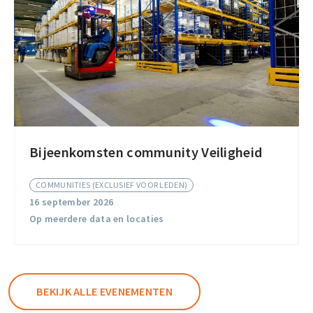
Bijeenkomsten community Veiligheid
Bijeenkomsten
community
COMMUNITIES (EXCLUSIEF VOOR LEDEN)
Veiligheid
16 september 2026
Op meerdere data en locaties
BEKIJK ALLE EVENEMENTEN