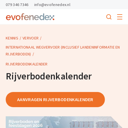
skipToContent
skipToFooter
079 346 7346
info@evofenedex.nl
Toggle
menu
Search
Return
to
homepage
KENNIS
VERVOER
INTERNATIONAAL WEGVERVOER (INCLUSIEF LANDENINFORMATIE EN
RIJVERBODEN)
RIJVERBODENKALENDER
Rijverbodenkalender
AANVRAGEN RIJVERBODENKALENDER