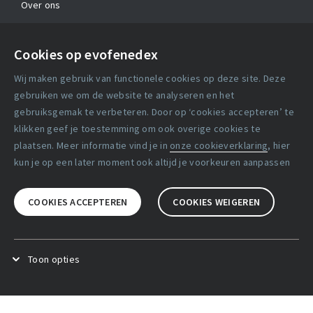
Over ons
Contact
Cookies op evofenedex
Algemene voorwaarden
Wij maken gebruik van functionele cookies op deze site. Deze
Cookie verklaring
gebruiken we om de website te analyseren en het
gebruiksgemak te verbeteren. Door op ‘cookies accepteren’ te
klikken geef je toestemming om ook overige cookies te
Copyright statement
plaatsen. Meer informatie vind je in
onze cookieverklaring
, hier
Lidmaatschapsvoorwaarden
kun je op een later moment ook altijd je voorkeuren aanpassen
Disclaimer
COOKIES ACCEPTEREN
COOKIES WEIGEREN
Privacy verklaring
Facebook
X
LinkedIn
Toon opties
Functional cookies
.
Deze cookies zijn noodzakelijk voor het
goed functioneren van de website.