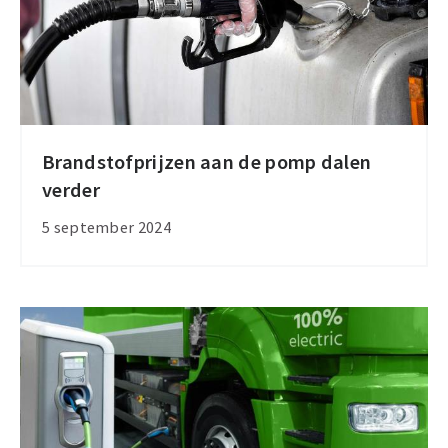
Brandstofprijzen aan de pomp dalen
Brandstofprijzen
verder
aan
de
5 september 2024
pomp
dalen
verder