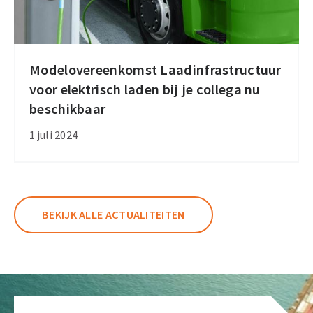
Modelovereenkomst Laadinfrastructuur
Modelovereenkomst
voor elektrisch laden bij je collega nu
Laadinfrastructuur
beschikbaar
voor
elektrisch
1 juli 2024
laden
bij
je
collega
BEKIJK ALLE ACTUALITEITEN
nu
beschikbaar