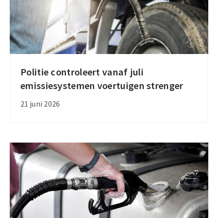
Politie controleert vanaf juli
Politie
emissiesystemen voertuigen strenger
controleert
vanaf
21 juni 2026
juli
emissiesystemen
voertuigen
strenger