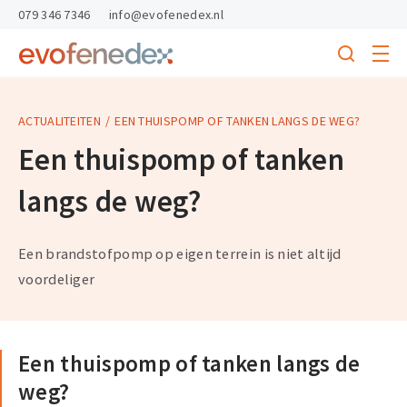
skipToContent
skipToFooter
079 346 7346
info@evofenedex.nl
Toggle
menu
Search
Return
to
homepage
ACTUALITEITEN
EEN THUISPOMP OF TANKEN LANGS DE WEG?
Een thuispomp of tanken
langs de weg?
Een brandstofpomp op eigen terrein is niet altijd
voordeliger
Een thuispomp of tanken langs de
weg?