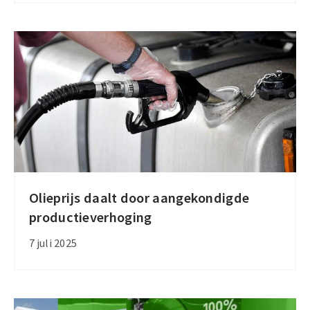
goedkoper
dan
in
Luxemburg
Olieprijs daalt door aangekondigde
Olieprijs
productieverhoging
daalt
door
7 juli 2025
aangekondigde
productieverhoging