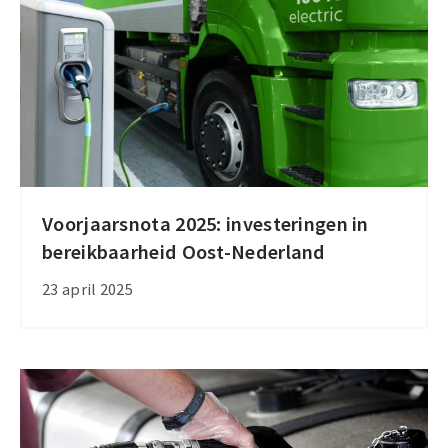
Voorjaarsnota 2025: investeringen in
Voorjaarsnota
bereikbaarheid Oost-Nederland
2025:
investeringen
23 april 2025
in
bereikbaarheid
Oost-
Nederland