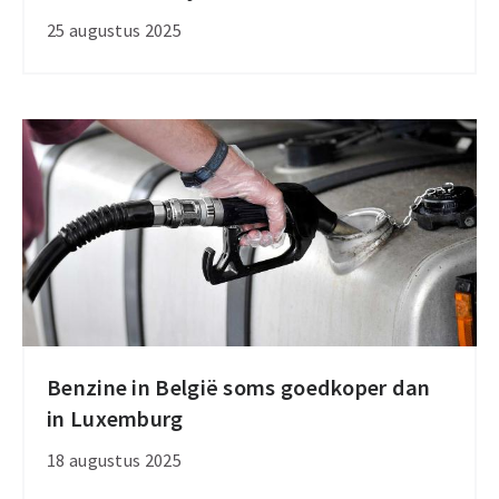
stop
25 augustus 2025
jaarlijkse
indexering
brandstofaccijns
Benzine in België soms goedkoper dan
Benzine
in Luxemburg
in
België
18 augustus 2025
soms