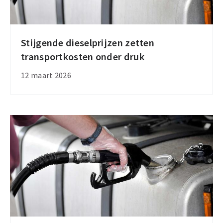
Stijgende dieselprijzen zetten
Stijgende
transportkosten onder druk
dieselprijzen
zetten
12 maart 2026
transportkosten
onder
druk