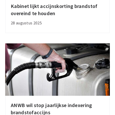
Kabinet lijkt accijnskorting brandstof
Kabinet
overeind te houden
lijkt
accijnskorting
28 augustus 2025
brandstof
overeind
te
houden
ANWB wil stop jaarlijkse indexering
ANWB
brandstofaccijns
wil