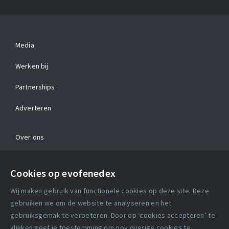
Media
Werken bij
Partnerships
Adverteren
Over ons
Contact
Cookies op evofenedex
Algemene voorwaarden
Wij maken gebruik van functionele cookies op deze site. Deze
Cookie verklaring
gebruiken we om de website te analyseren en het
gebruiksgemak te verbeteren. Door op ‘cookies accepteren’ te
klikken geef je toestemming om ook overige cookies te