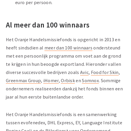
euro per persoon.
Al meer dan 100 winnaars
Het Oranje Handelsmissiefonds is opgericht in 2013 en
heeft sindsdien al
meer dan 100 winnaars
ondersteund
met een persoonlijk programma om voet aan de grond
te krijgen in hun beoogde exportland. Hieronder vallen
diverse succesvolle bedrijven zoals
Avic
,
Food for Skin
,
Greenmax Group
,
iHomer
,
Orbisk
en
Somnox
. Sommige
ondernemers realiseerden dankzij het fonds binnen een
jaar al hun eerste buitenlandse order.
Het Oranje Handelsmissiefonds is een samenwerking
tussen evofenedex, DHL Express, EY, Language Institute
Regina Coeli en de Rijksdienst voor Ondernemend