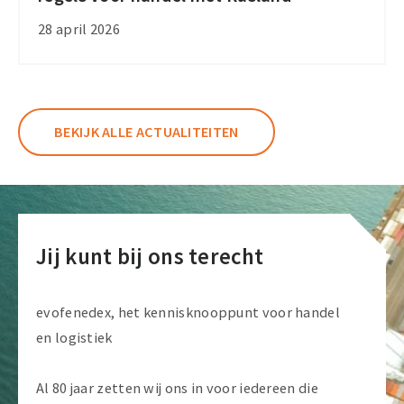
20e
28 april 2026
sanctiepakket
in:
strengere
regels
BEKIJK ALLE ACTUALITEITEN
voor
handel
met
Rusland
Jij kunt bij ons terecht
evofenedex, het kennisknooppunt voor handel
en logistiek
Al 80 jaar zetten wij ons in voor iedereen die