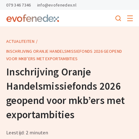
skipToContent
skipToFooter
079 346 7346
info@evofenedex.nl
Toggle
menu
Search
Return
to
homepage
ACTUALITEITEN
INSCHRIJVING ORANJE HANDELSMISSIEFONDS 2026 GEOPEND
VOOR MKB’ERS MET EXPORTAMBITIES
Inschrijving Oranje
Handelsmissiefonds 2026
geopend voor mkb’ers met
exportambities
Leestijd: 2 minuten