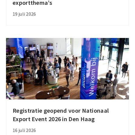
exportthema’s
dit
najaar
19 juli 2026
twee
bijeenkomsten
over
actuele
exportthema’s
Registratie geopend voor Nationaal
Registratie
Export Event 2026 in Den Haag
geopend
voor
16 juli 2026