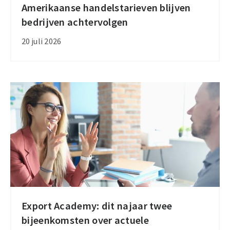
Amerikaanse handelstarieven blijven
Amerikaanse
bedrijven achtervolgen
handelstarieven
blijven
20 juli 2026
bedrijven
achtervolgen
Export Academy: dit najaar twee
Export
bijeenkomsten over actuele
Academy: