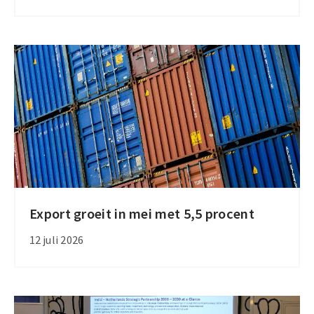
Nationaal
Export
Event
2026
in
Den
Haag
Export groeit in mei met 5,5 procent
Export
groeit
12 juli 2026
in
mei
met
5,5