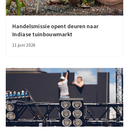
Handelsmissie opent deuren naar
Handelsmissie
Indiase tuinbouwmarkt
opent
deuren
11 juni 2026
naar
Indiase
tuinbouwmarkt