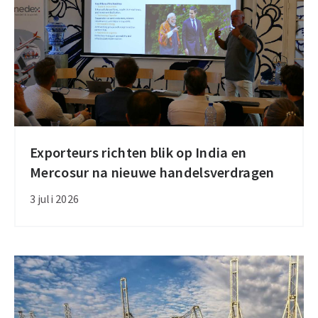
procent
Exporteurs richten blik op India en
Exporteurs
Mercosur na nieuwe handelsverdragen
richten
blik
3 juli 2026
op
India
en
Mercosur
na
nieuwe