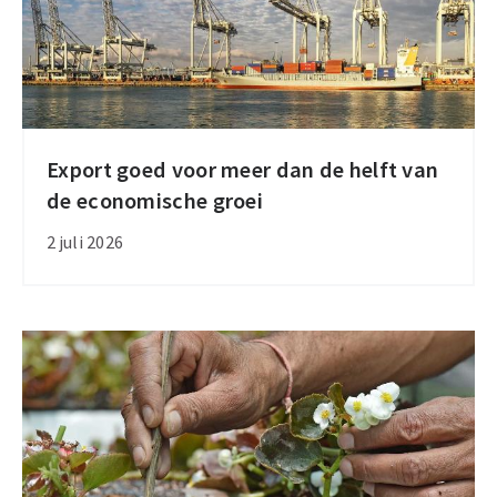
handelsverdragen
Export goed voor meer dan de helft van
Export
de economische groei
goed
voor
2 juli 2026
meer
dan
de
helft
van
de
economische
groei