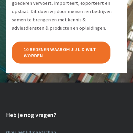
goederen vervoert, importeert, exporteert en
opslaat. Dit doen wij door mensen en bedrijven
samen te brengen en met kennis &
adviesdiensten & producten en opleidingen.
10 REDENEN WAAROM JIJ LID WILT
WORDEN
Heb je nog vragen?
Over het lidmaatschap