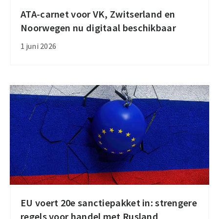
ATA-carnet voor VK, Zwitserland en
ATA-
Noorwegen nu digitaal beschikbaar
carnet
voor
1 juni 2026
VK,
Zwitserland
en
Noorwegen
nu
digitaal
beschikbaar
EU voert 20e sanctiepakket in: strengere
EU
regels voor handel met Rusland
voert