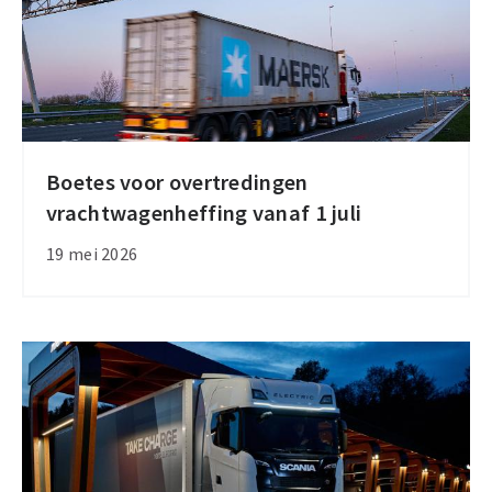
elektrisch
vervoer
Boetes voor overtredingen
Boetes
vrachtwagenheffing vanaf 1 juli
voor
overtredingen
19 mei 2026
vrachtwagenheffing
vanaf
1
juli