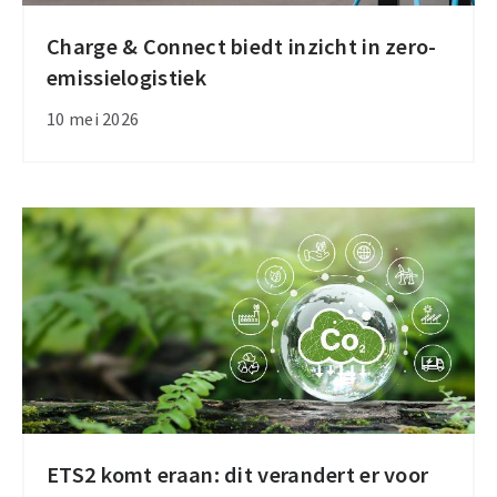
Charge & Connect biedt inzicht in zero-
Charge
emissielogistiek
&
Connect
10 mei 2026
biedt
inzicht
in
zero-
emissielogistiek
ETS2 komt eraan: dit verandert er voor
ETS2