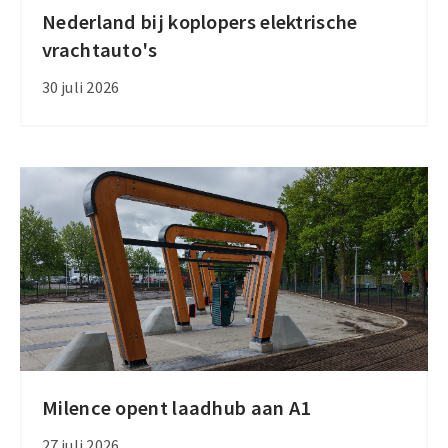
Nederland bij koplopers elektrische
Nederland
vrachtauto's
bij
koplopers
30 juli 2026
elektrische
vrachtauto's
Milence opent laadhub aan A1
Milence
opent
27 juli 2026