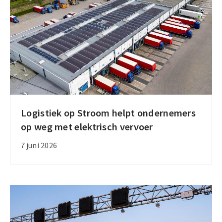
Logistiek op Stroom helpt ondernemers
Logistiek
op weg met elektrisch vervoer
op
Stroom
7 juni 2026
helpt
ondernemers
op
weg
met