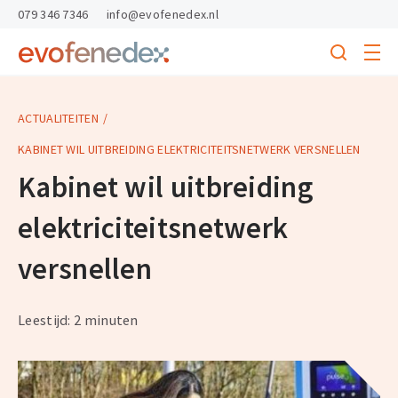
skipToContent
skipToFooter
079 346 7346
info@evofenedex.nl
Toggle
menu
Search
Return
to
homepage
ACTUALITEITEN
KABINET WIL UITBREIDING ELEKTRICITEITSNETWERK VERSNELLEN
Kabinet wil uitbreiding
elektriciteitsnetwerk
versnellen
Leestijd: 2 minuten