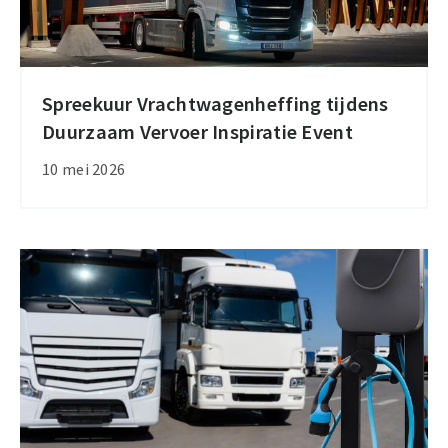
Spreekuur Vrachtwagenheffing tijdens
Spreekuur
Duurzaam Vervoer Inspiratie Event
Vrachtwagenheffing
tijdens
10 mei 2026
Duurzaam
Vervoer
Inspiratie
Event