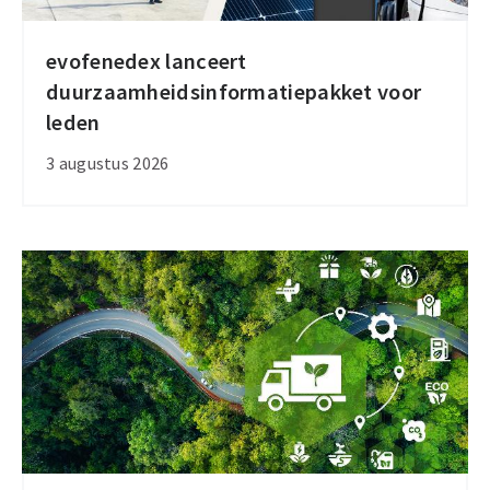
evofenedex lanceert
evofenedex
duurzaamheidsinformatiepakket voor
lanceert
leden
duurzaamheidsinformatiepakket
voor
3 augustus 2026
leden