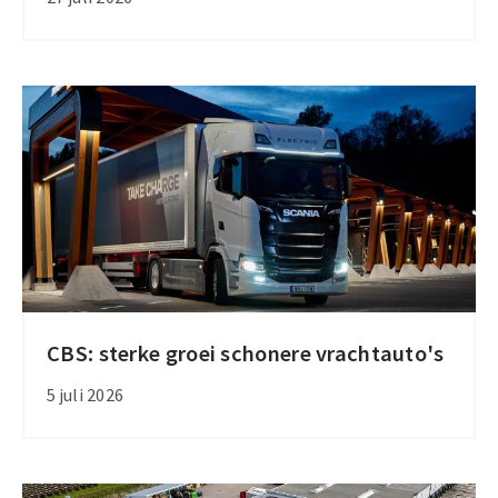
laadhub
aan
A1
CBS: sterke groei schonere vrachtauto's
CBS:
sterke
5 juli 2026
groei
schonere
vrachtauto's