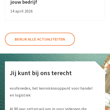
jouw bedrijf
komt
eraan:
14 april 2026
dit
verandert
er
voor
BEKIJK ALLE ACTUALITEITEN
jouw
bedrijf
Jij kunt bij ons terecht
evofenedex, het kennisknooppunt voor handel
en logistiek
Al 80 jaar zetten wij ons in voor iedereen die