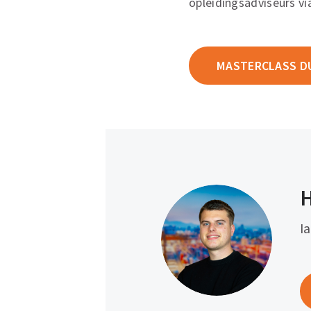
opleidingsadviseurs v
MASTERCLASS D
H
I