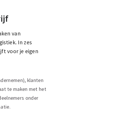
ijf
aken van
stiek. In zes
ft voor je eigen
ndernemen), klanten
laat te maken met het
 deelnemers onder
atie.