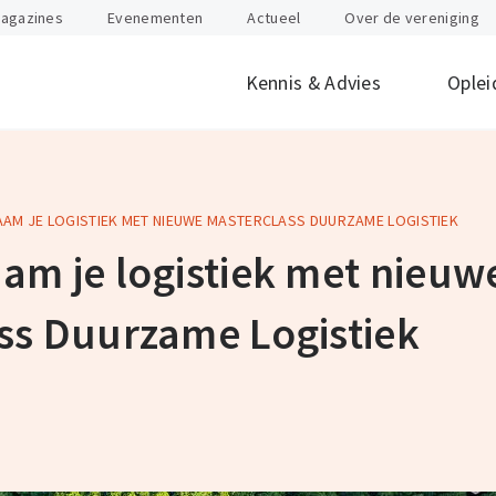
agazines
Evenementen
Actueel
Over de vereniging
Kennis & Advies
Oplei
AM JE LOGISTIEK MET NIEUWE MASTERCLASS DUURZAME LOGISTIEK
offen
id
Internationaal
Btw
Juridisch
Douane
ondernemen
am je logistiek met nieuw
nten
Gevaarlijke stoffen
Heftruck & Rea
rganisatie
Supply Chain Management
Vervoer
ss Duurzame Logistiek
Logistiek Management
Wegtransport
y
AEO
Incompany- en
maatwerktrain