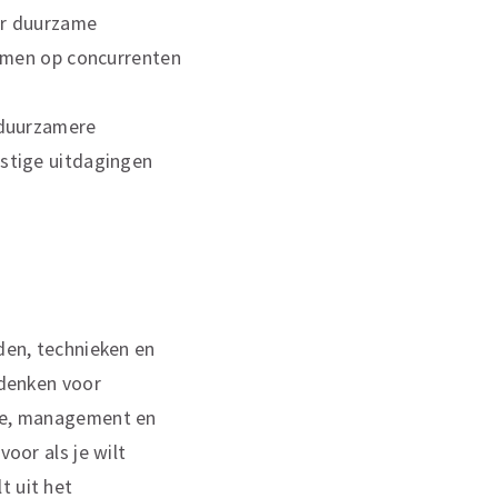
or duurzame
nemen op concurrenten
 duurzamere
stige uitdagingen
eden, technieken en
edenken voor
tie, management en
voor als je wilt
t uit het