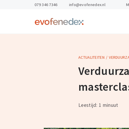
skipToContent
skipToFooter
079 346 7346
info@evofenedex.nl
M
Return
to
homepage
ACTUALITEITEN
VERDUURZA
Kennis & Advies
Opleidingen
Gevaarlijke St
Arbo & veilighe
Verduurza
Exportdocume
Personeel en o
mastercla
Magazijnen
Export Academ
Leestijd: 1 minuut