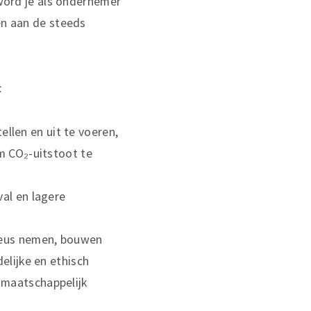
 word je als ondernemer
n aan de steeds
:
len en uit te voeren,
om CO₂-uitstoot te
val en lagere
rieus nemen, bouwen
elijke en ethisch
 maatschappelijk