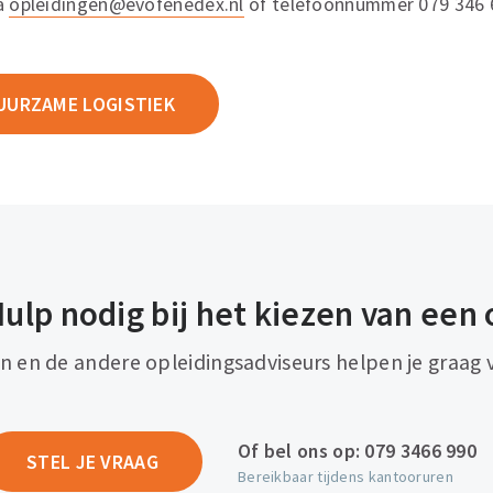
ia
opleidingen@evofenedex.nl
of telefoonnummer 079 346 
UURZAME LOGISTIEK
ulp nodig bij het kiezen van een 
an en de andere opleidingsadviseurs helpen je graag 
Of bel ons op:
079 3466 990
STEL JE VRAAG
Bereikbaar tijdens kantooruren