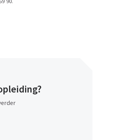
69 90.
opleiding?
verder