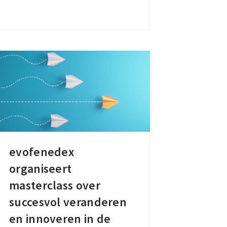
instinct
naar
inzicht
evofenedex
evofenedex
organiseert
organiseert
masterclass
masterclass over
over
succesvol veranderen
succesvol
en innoveren in de