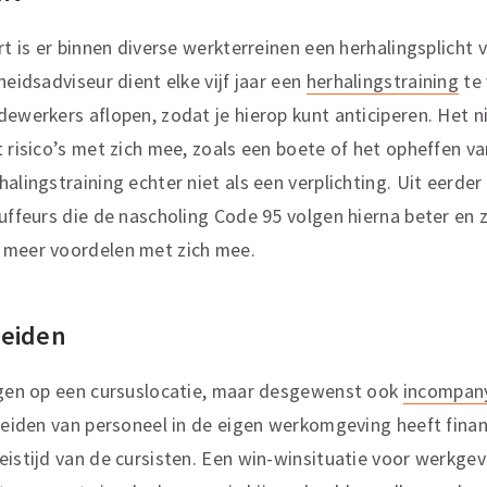
rt is er binnen diverse werkterreinen een herhalingsplicht
heidsadviseur dient elke vijf jaar een
herhalingstraining
te 
dewerkers aflopen, zodat je hierop kunt anticiperen. Het n
 risico’s met zich mee, zoals een boete of het opheffen van
alingstraining echter niet als een verplichting. Uit eerde
uffeurs die de nascholing Code 95 volgen hierna beter en z
 meer voordelen met zich mee.
leiden
olgen op een cursuslocatie, maar desgewenst ook
incompan
pleiden van personeel in de eigen werkomgeving heeft fina
eistijd van de cursisten. Een win-winsituatie voor werkge