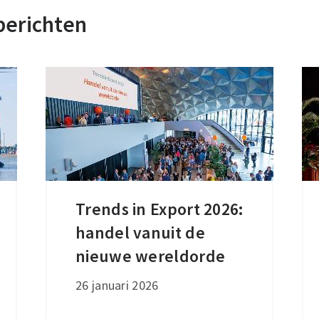
berichten
Trends in Export 2026:
Trends
handel vanuit de
in
Export
nieuwe wereldorde
2026:
26 januari 2026
handel