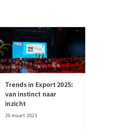
Trends in Export 2025:
Trends
van instinct naar
in
Export
inzicht
2025:
20 maart 2025
van