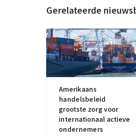
Gerelateerde nieuws
Amerikaans
Amerikaans
handelsbeleid
handelsbeleid
grootste
grootste zorg voor
zorg
internationaal actieve
voor
ondernemers