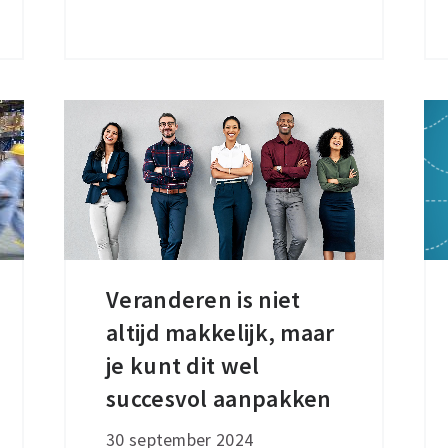
vanuit
de
nieuwe
wereldorde
Veranderen is niet
Veranderen
altijd makkelijk, maar
is
niet
je kunt dit wel
altijd
succesvol aanpakken
makkelijk,
30 september 2024