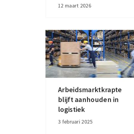
internationaal
12 maart 2026
actieve
ondernemers
Arbeidsmarktkrapte
Arbeidsmarktkrapte
blijft aanhouden in
blijft
aanhouden
logistiek
in
3 februari 2025
logistiek