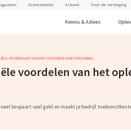
agazines
Evenementen
Actueel
Over de vereniging
Kennis & Advies
Oplei
NCIËLE VOORDELEN VAN HET OPLEIDEN VAN PERSONEEL
offen
id
Internationaal
Btw
Juridisch
Douane
ondernemen
ciële voordelen van het op
nten
Gevaarlijke stoffen
Heftruck & Rea
rganisatie
Supply Chain Management
Vervoer
Logistiek Management
Wegtransport
y
AEO
Incompany- en
neel bespaart veel geld en maakt je bedrijf toekomstbest
maatwerktrain