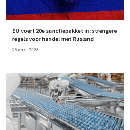
EU voert 20e sanctiepakket in: strengere
EU
regels voor handel met Rusland
voert
20e
28 april 2026
sanctiepakket
in:
strengere
regels
voor
handel
met
Rusland