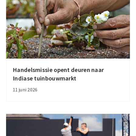
helft
van
de
economische
groei
Handelsmissie opent deuren naar
Handelsmissie
Indiase tuinbouwmarkt
opent
deuren
11 juni 2026
naar
Indiase
tuinbouwmarkt