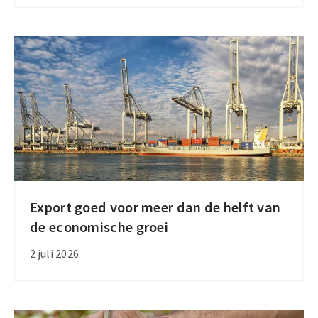
India
en
Mercosur
na
nieuwe
handelsverdragen
Export goed voor meer dan de helft van
Export
de economische groei
goed
voor
2 juli 2026
meer
dan
de