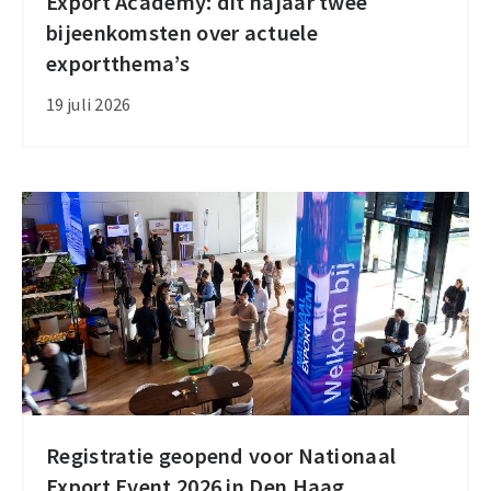
Export Academy: dit najaar twee
Export
bijeenkomsten over actuele
Academy:
exportthema’s
dit
najaar
19 juli 2026
twee
bijeenkomsten
over
actuele
exportthema’s
Registratie geopend voor Nationaal
Registratie
Export Event 2026 in Den Haag
geopend