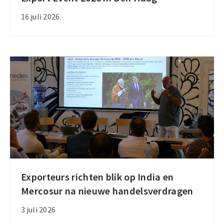
voor
16 juli 2026
Nationaal
Export
Event
2026
in
Den
Haag
Exporteurs richten blik op India en
Exporteurs
Mercosur na nieuwe handelsverdragen
richten
blik
3 juli 2026
op