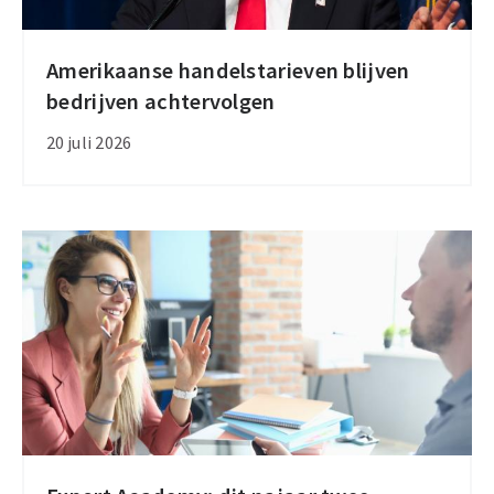
Amerikaanse handelstarieven blijven
Amerikaanse
bedrijven achtervolgen
handelstarieven
blijven
20 juli 2026
bedrijven
achtervolgen