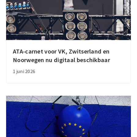
ATA-carnet voor VK, Zwitserland en
ATA-
Noorwegen nu digitaal beschikbaar
carnet
voor
1 juni 2026
VK,
Zwitserland
en
Noorwegen
nu
digitaal
beschikbaar