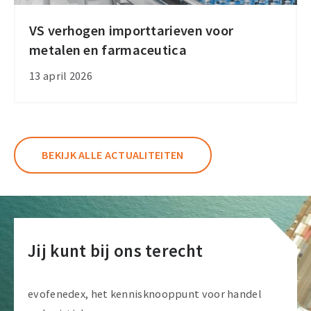
VS verhogen importtarieven voor
VS
metalen en farmaceutica
verhogen
importtarieven
13 april 2026
voor
metalen
en
farmaceutica
BEKIJK ALLE ACTUALITEITEN
Jij kunt bij ons terecht
evofenedex, het kennisknooppunt voor handel