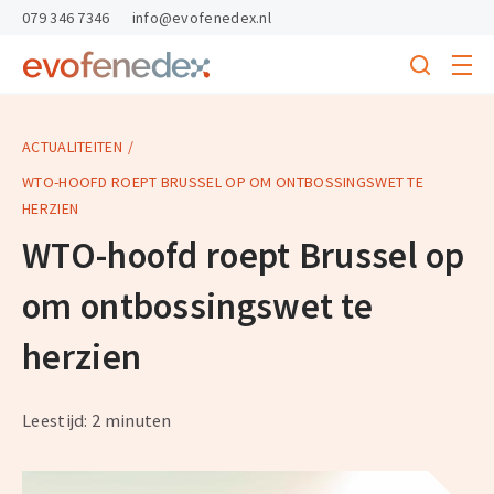
skipToContent
skipToFooter
079 346 7346
info@evofenedex.nl
Toggle
menu
Search
Return
to
homepage
ACTUALITEITEN
WTO-HOOFD ROEPT BRUSSEL OP OM ONTBOSSINGSWET TE
HERZIEN
WTO-hoofd roept Brussel op
om ontbossingswet te
herzien
Leestijd: 2 minuten