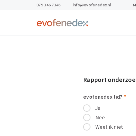
skipToContent
skipToFooter
079 346 7346
info@evofenedex.nl
M
Return
to
homepage
Kennis & Advies
Opleidingen
Gevaarlijke St
Arbo & veilighe
Exportdocume
Rapport onderzoek
Personeel en o
Magazijnen
evofenedex lid?
*
Export Academ
Ja
Nee
Weet ik niet