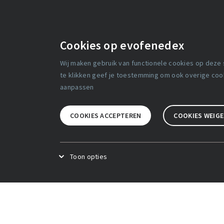
Cookies op evofenedex
Wij maken gebruik van functionele cookies op deze
Media
Over ons
te klikken geef je toestemming om ook overige cooki
aanpassen
Werken bij
Contact
Partnerships
COOKIES ACCEPTEREN
COOKIES WEIG
Algemen
Adverteren
Cookie v
Toon opties
Functional cookies
.
Deze cookies zijn noodzakel
Analytical cookies
.
Deze cookies zijn bedoeld o
Video cookies
.
Deze cookies zijn bedoeld om vi