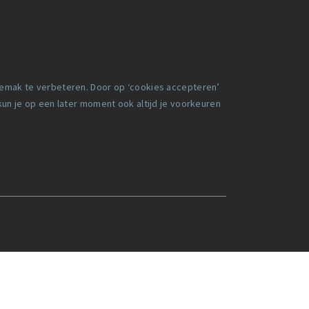
gemak te verbeteren. Door op ‘cookies accepteren’
 kun je op een later moment ook altijd je voorkeuren
en
Facebook
X
LinkedIn
geen persoonsgegevens op.