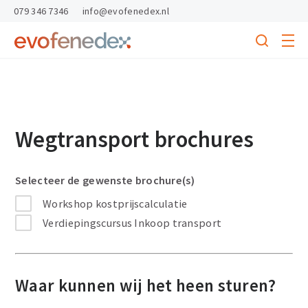
skipToContent
skipToFooter
079 346 7346
info@evofenedex.nl
Toggle
menu
Search
Return
to
homepage
Wegtransport brochures
Selecteer de gewenste brochure(s)
Workshop kostprijscalculatie
Verdiepingscursus Inkoop transport
Waar kunnen wij het heen sturen?