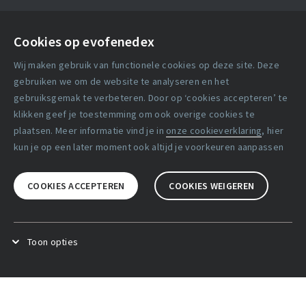
Contact
Cookies op evofenedex
Algemene voorwaarden
Wij maken gebruik van functionele cookies op deze site. Deze
Cookie verklaring
gebruiken we om de website te analyseren en het
gebruiksgemak te verbeteren. Door op ‘cookies accepteren’ te
klikken geef je toestemming om ook overige cookies te
Copyright statement
plaatsen. Meer informatie vind je in
onze cookieverklaring
, hier
Lidmaatschapsvoorwaarden
kun je op een later moment ook altijd je voorkeuren aanpassen
Disclaimer
COOKIES ACCEPTEREN
COOKIES WEIGEREN
Privacy verklaring
Facebook
X
LinkedIn
Toon opties
Functional cookies
.
Deze cookies zijn noodzakelijk voor het
goed functioneren van de website.