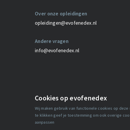
Over onze opleidingen
opleidingen@evofenedex.nl
Andere vragen
info@evofenedex.nl
Cookies op evofenedex
Wij maken gebruik van functionele cookies op deze
Media
Over ons
te klikken geef je toestemming om ook overige cooki
aanpassen
Werken bij
Contact