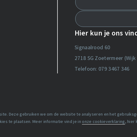
Hier kun je ons vi
Signaalrood 60
2718 SG Zoetermeer (Wijk 
Telefoon: 079 3467 346
 site. Deze gebruiken we om de website te analyseren en het gebruiks
Copyright statement
es te plaatsen. Meer informatie vind je in
onze cookieverklaring
, hier
Lidmaatschapsvoorwaard