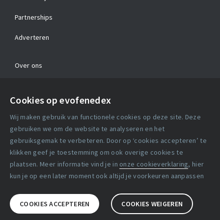
Partnerships
Adverteren
Over ons
Contact
Cookies op evofenedex
Algemene voorwaarden
Wij maken gebruik van functionele cookies op deze site. Deze
Cookie verklaring
gebruiken we om de website te analyseren en het
gebruiksgemak te verbeteren. Door op ‘cookies accepteren’ te
klikken geef je toestemming om ook overige cookies te
Copyright statement
plaatsen. Meer informatie vind je in
onze cookieverklaring
, hier
Lidmaatschapsvoorwaarden
kun je op een later moment ook altijd je voorkeuren aanpassen
Disclaimer
COOKIES ACCEPTEREN
COOKIES WEIGEREN
Privacy verklaring