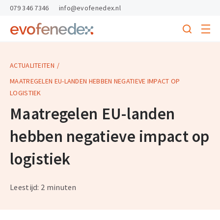
skipToContent
skipToFooter
079 346 7346
info@evofenedex.nl
Toggle
menu
Search
Return
to
homepage
ACTUALITEITEN
MAATREGELEN EU-LANDEN HEBBEN NEGATIEVE IMPACT OP
LOGISTIEK
Maatregelen EU-landen
hebben negatieve impact op
logistiek
Leestijd: 2 minuten