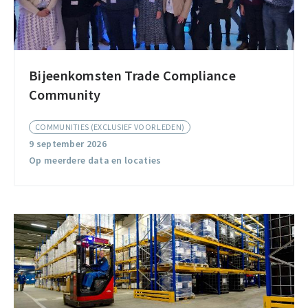
Bijeenkomsten Trade Compliance
Bijeenkomsten
Community
Trade
Compliance
COMMUNITIES (EXCLUSIEF VOOR LEDEN)
Community
9 september 2026
Op meerdere data en locaties