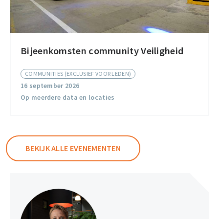
Bijeenkomsten community Veiligheid
Bijeenkomsten
community
COMMUNITIES (EXCLUSIEF VOOR LEDEN)
Veiligheid
16 september 2026
Op meerdere data en locaties
BEKIJK ALLE EVENEMENTEN