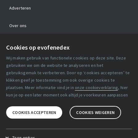
Adverteren
Over ons
Contact
Cookies op evofenedex
Algemene voorwaarden
Wij maken gebruik van functionele cookies op deze site. Deze
Cookie verklaring
gebruiken we om de website te analyseren en het
gebruiksgemak te verbeteren. Door op ‘cookies accepteren’ te
klikken geef je toestemming om ook overige cookies te
Copyright statement
plaatsen. Meer informatie vind je in
onze cookieverklaring
, hier
Lidmaatschapsvoorwaarden
kun je op een later moment ook altijd je voorkeuren aanpassen
Disclaimer
COOKIES ACCEPTEREN
COOKIES WEIGEREN
Privacy verklaring
Facebook
X
LinkedIn
Toon opties