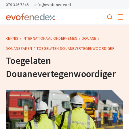
skipToContent
skipToFooter
079 346 7346
info@evofenedex.nl
Toggle
menu
Search
Return
to
homepage
KENNIS
INTERNATIONAAL ONDERNEMEN
DOUANE
DOUANEZAKEN
TOEGELATEN DOUANEVERTEGENWOORDIGER
Toegelaten
Douanevertegenwoordiger