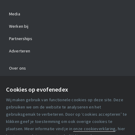
Media
Werken bij
Partnerships
Adverteren
Over ons
Contact
Cookies op evofenedex
Algemene voorwaarden
Wij maken gebruik van functionele cookies op deze site. Deze
Cookie verklaring
gebruiken we om de website te analyseren en het
gebruiksgemak te verbeteren. Door op ‘cookies accepteren’ te
klikken geef je toestemming om ook overige cookies te
Copyright statement
plaatsen. Meer informatie vind je in
onze cookieverklaring
, hier
Lidmaatschapsvoorwaarden