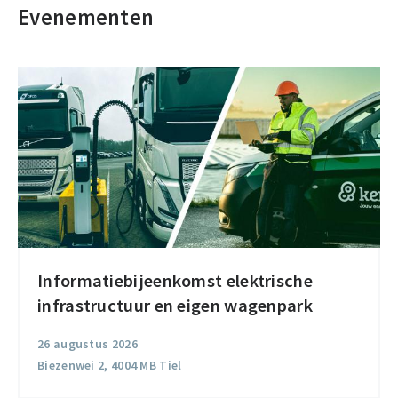
Evenementen
Informatiebijeenkomst elektrische
Informatiebijeenkomst
infrastructuur en eigen wagenpark
elektrische
infrastructuur
26 augustus 2026
en
Biezenwei 2, 4004 MB Tiel
eigen