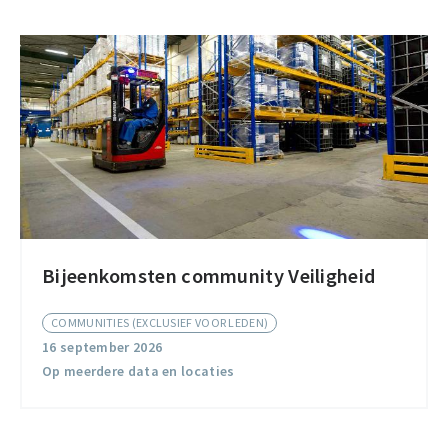
Bijeenkomsten community Veiligheid
Bijeenkomsten
community
COMMUNITIES (EXCLUSIEF VOOR LEDEN)
Veiligheid
16 september 2026
Op meerdere data en locaties