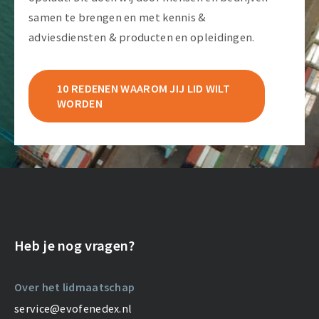
samen te brengen en met kennis &
adviesdiensten & producten en opleidingen.
10 REDENEN WAAROM JIJ LID WILT
WORDEN
Heb je nog vragen?
Over het lidmaatschap
service@evofenedex.nl