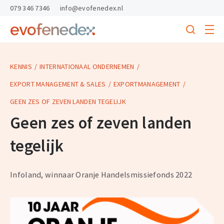
skipToContent
skipToFooter
079 346 7346
info@evofenedex.nl
Toggle
menu
Search
Return
to
homepage
KENNIS
INTERNATIONAAL ONDERNEMEN
EXPORT MANAGEMENT & SALES
EXPORTMANAGEMENT
GEEN ZES OF ZEVEN LANDEN TEGELIJK
Geen zes of zeven landen
tegelijk
Infoland, winnaar Oranje Handelsmissiefonds 2022