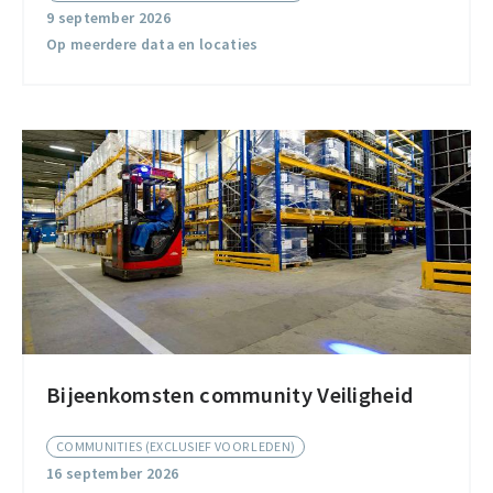
Community
9 september 2026
Op meerdere data en locaties
Bijeenkomsten community Veiligheid
Bijeenkomsten
community
COMMUNITIES (EXCLUSIEF VOOR LEDEN)
Veiligheid
16 september 2026