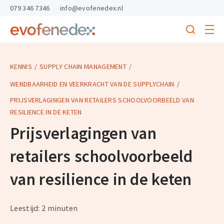
skipToContent
skipToFooter
079 346 7346
info@evofenedex.nl
Toggle
menu
Search
Return
to
homepage
KENNIS
SUPPLY CHAIN MANAGEMENT
WENDBAARHEID EN VEERKRACHT VAN DE SUPPLYCHAIN
PRIJSVERLAGINGEN VAN RETAILERS SCHOOLVOORBEELD VAN
RESILIENCE IN DE KETEN
Prijsverlagingen van
retailers schoolvoorbeeld
van resilience in de keten
Leestijd: 2 minuten