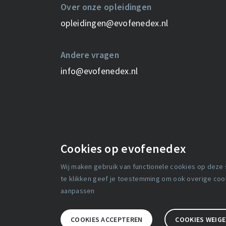
Over onze opleidingen
opleidingen@evofenedex.nl
Andere vragen
info@evofenedex.nl
Cookies op evofenedex
Wij maken gebruik van functionele cookies op deze
Media
Over ons
te klikken geef je toestemming om ook overige cooki
aanpassen
Werken bij
Contact
Partnerships
COOKIES ACCEPTEREN
COOKIES WEIG
Algemen