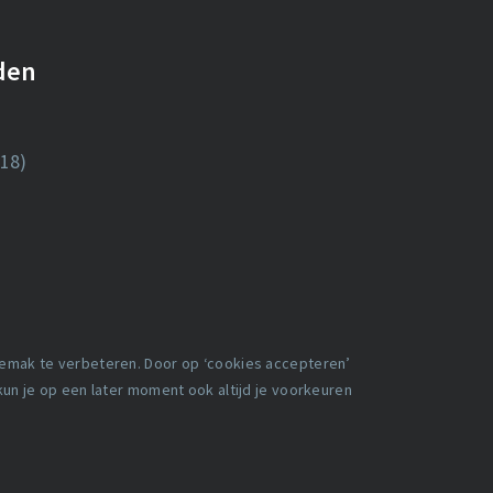
nden
18)
gemak te verbeteren. Door op ‘cookies accepteren’
 kun je op een later moment ook altijd je voorkeuren
en
Facebook
X
LinkedIn