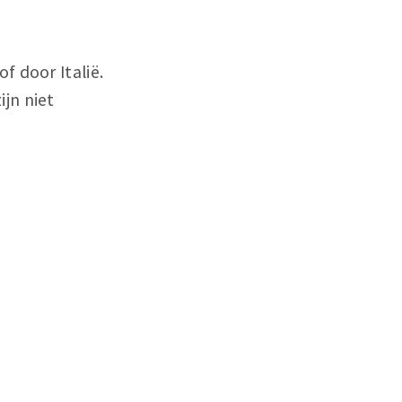
f door Italië.
jn niet