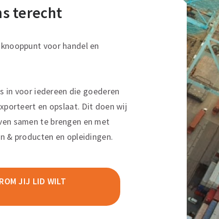
ons terecht
sknooppunt voor handel en
ns in voor iedereen die goederen
xporteert en opslaat. Dit doen wij
ven samen te brengen en met
n & producten en opleidingen.
OM JIJ LID WILT