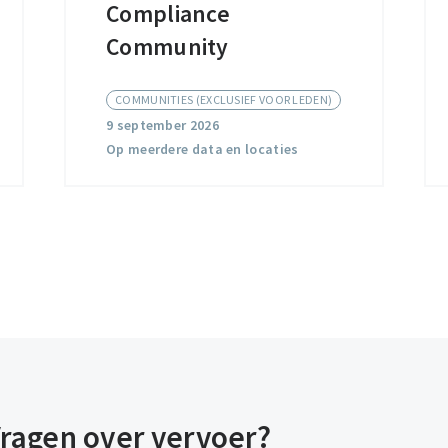
Compliance
Trade
Compliance
Community
Community
COMMUNITIES (EXCLUSIEF VOOR LEDEN)
9 september 2026
Op meerdere data en locaties
ragen over vervoer?