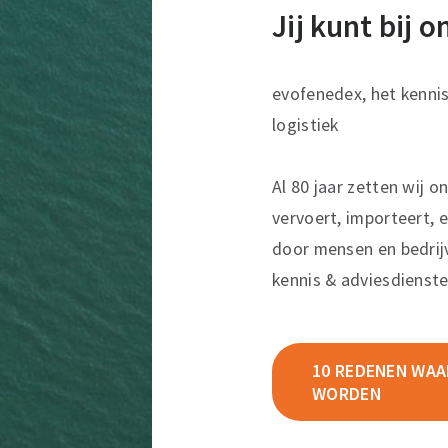
Jij kunt bij 
evofenedex, het kenni
logistiek
Al 80 jaar zetten wij o
vervoert, importeert, e
door mensen en bedrij
kennis & adviesdienste
10 REDENEN WAAR
WORDEN