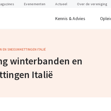
agazines
Evenementen
Actueel
Over de vereniging
Kennis & Advies
Oplei
N EN SNEEUWKETTINGEN ITALIË
offen
id
Internationaal
Btw
Juridisch
Douane
ondernemen
ing winterbanden en
nten
Gevaarlijke stoffen
Heftruck & Rea
rganisatie
Supply Chain Management
Vervoer
tingen Italië
Logistiek Management
Wegtransport
y
AEO
Incompany- en
maatwerktrain