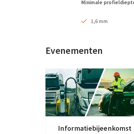
Minimale profieldiept
1,6 mm
Evenementen
Informatiebijeenkomst
Informatiebijeenkomst