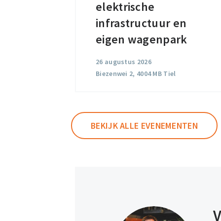
elektrische
elektrische
infrastructuur
infrastructuur en
en
eigen wagenpark
eigen
26 augustus 2026
wagenpark
Biezenwei 2, 4004 MB Tiel
BEKIJK ALLE EVENEMENTEN
V