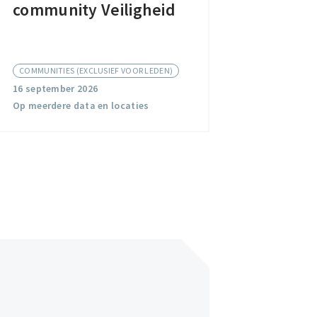
community Veiligheid
community
Veiligheid
COMMUNITIES (EXCLUSIEF VOOR LEDEN)
16 september 2026
Op meerdere data en locaties