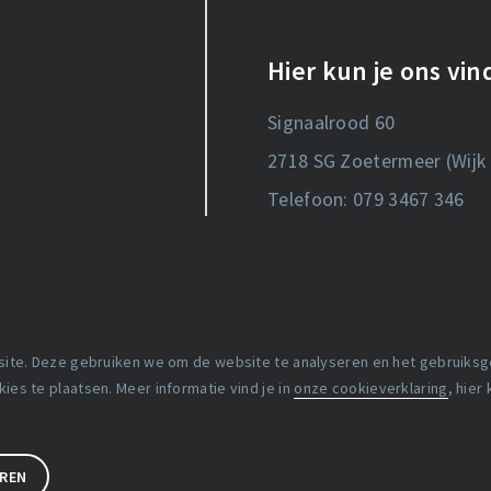
Hier kun je ons vi
Signaalrood 60
2718 SG Zoetermeer (Wijk 
Telefoon: 079 3467 346
 site. Deze gebruiken we om de website te analyseren en het gebruiks
Copyright statement
es te plaatsen. Meer informatie vind je in
onze cookieverklaring
, hier
Lidmaatschapsvoorwaard
EREN
e voorwaarden
Disclaimer