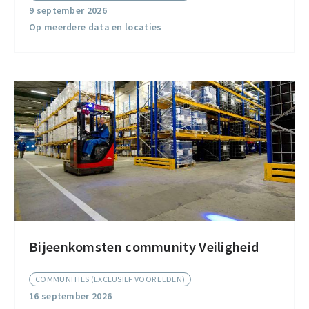
Community
9 september 2026
Op meerdere data en locaties
Bijeenkomsten community Veiligheid
Bijeenkomsten
community
COMMUNITIES (EXCLUSIEF VOOR LEDEN)
Veiligheid
16 september 2026