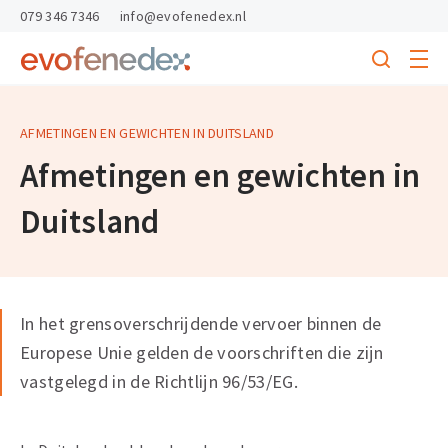
skipToContent
skipToFooter
079 346 7346
info@evofenedex.nl
Toggle
menu
Search
Return
to
homepage
AFMETINGEN EN GEWICHTEN IN DUITSLAND
Afmetingen en gewichten in
Duitsland
In het grensoverschrijdende vervoer binnen de
Europese Unie gelden de voorschriften die zijn
vastgelegd in de Richtlijn 96/53/EG.