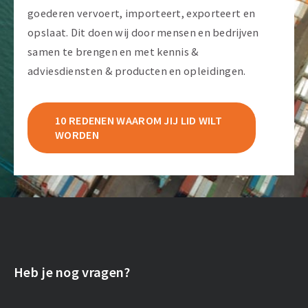
goederen vervoert, importeert, exporteert en
opslaat. Dit doen wij door mensen en bedrijven
samen te brengen en met kennis &
adviesdiensten & producten en opleidingen.
10 REDENEN WAAROM JIJ LID WILT
WORDEN
Heb je nog vragen?