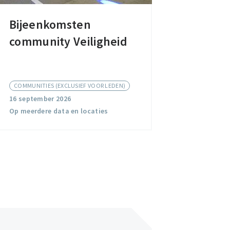
Bijeenkomsten
Bijeenkomsten
community Veiligheid
community
Veiligheid
COMMUNITIES (EXCLUSIEF VOOR LEDEN)
16 september 2026
Op meerdere data en locaties