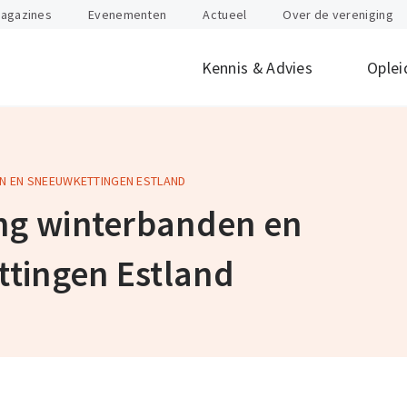
agazines
Evenementen
Actueel
Over de vereniging
Kennis & Advies
Oplei
N EN SNEEUWKETTINGEN ESTLAND
offen
id
Internationaal
Btw
Juridisch
Douane
ondernemen
ing winterbanden en
nten
Gevaarlijke stoffen
Heftruck & Rea
rganisatie
Supply Chain Management
Vervoer
tingen Estland
Logistiek Management
Wegtransport
y
AEO
Incompany- en
maatwerktrain