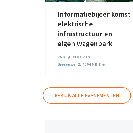
Informatiebijeenkomst
Informatiebijeenkomst
elektrische
elektrische
infrastructuur
infrastructuur en
en
eigen wagenpark
eigen
26 augustus 2026
wagenpark
Biezenwei 2, 4004 MB Tiel
BEKIJK ALLE EVENEMENTEN