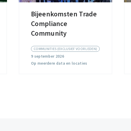
Bijeenkomsten Trade
Bijeenkomsten
Compliance
Trade
Compliance
Community
Community
COMMUNITIES (EXCLUSIEF VOOR LEDEN)
9 september 2026
Op meerdere data en locaties