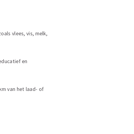
als vlees, vis, melk,
educatief en
km van het laad- of