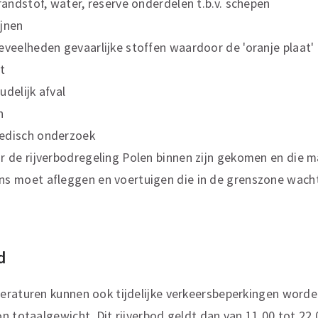
brandstof, water, reserve onderdelen t.b.v. schepen
ijnen
eveelheden gevaarlijke stoffen waardoor de 'oranje plaat
t
udelijk afval
n
edisch onderzoek
r de rijverbodregeling Polen binnen zijn gekomen en die m
ns moet afleggen en voertuigen die in de grenszone wach
d
eraturen kunnen ook tijdelijke verkeersbeperkingen worde
n totaalgewicht. Dit rijverbod geldt dan van 11.00 tot 22