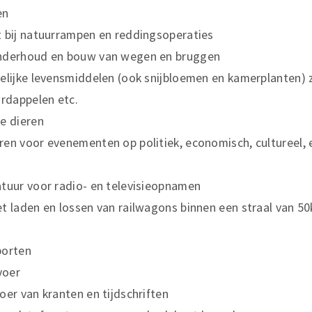
en
t bij natuurrampen en reddingsoperaties
onderhoud en bouw van wegen en bruggen
elijke levensmiddelen (ook snijbloemen en kamerplanten) zo
ardappelen etc.
e dieren
en voor evenementen op politiek, economisch, cultureel, 
atuur voor radio- en televisieopnamen
t laden en lossen van railwagons binnen een straal van 50
porten
voer
oer van kranten en tijdschriften