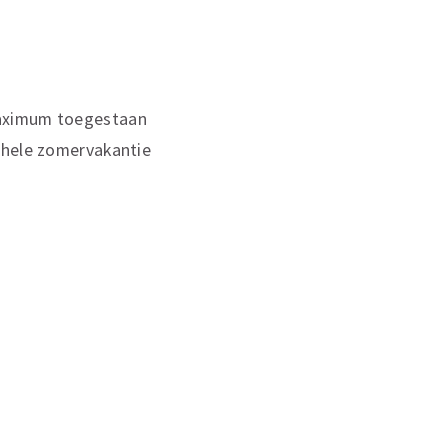
maximum toegestaan
 hele zomervakantie
p