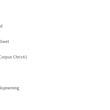
id
ndwet
orpus Christi)
elopneming