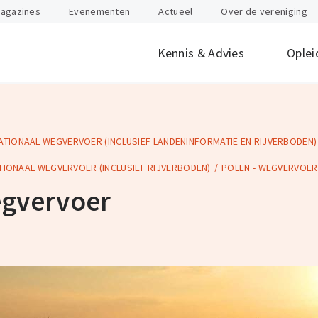
agazines
Evenementen
Actueel
Over de vereniging
Kennis & Advies
Oplei
ATIONAAL WEGVERVOER (INCLUSIEF LANDENINFORMATIE EN RIJVERBODEN)
offen
id
Internationaal
Btw
Juridisch
Douane
ondernemen
TIONAAL WEGVERVOER (INCLUSIEF RIJVERBODEN)
POLEN - WEGVERVOER
nten
Gevaarlijke stoffen
Heftruck & Rea
egvervoer
rganisatie
Supply Chain Management
Vervoer
Logistiek Management
Wegtransport
y
AEO
Incompany- en
maatwerktrain