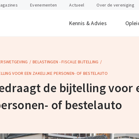
agazines
Evenementen
Actueel
Over de vereniging
Kennis & Advies
Oplei
ERSWETGEVING
BELASTINGEN - FISCALE BIJTELLING
offen
id
Internationaal
Btw
Juridisch
Douane
ondernemen
ELLING VOOR EEN ZAKELIJKE PERSONEN- OF BESTELAUTO
nten
Gevaarlijke stoffen
Heftruck & Rea
draagt de bijtelling voor 
rganisatie
Supply Chain Management
Vervoer
Logistiek Management
Wegtransport
personen- of bestelauto
y
AEO
Incompany- en
maatwerktrain