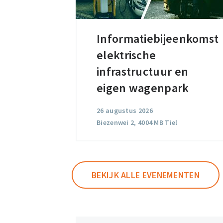
Informatiebijeenkomst
Informatiebijeenkomst
elektrische
elektrische
infrastructuur
infrastructuur en
en
eigen wagenpark
eigen
26 augustus 2026
wagenpark
Biezenwei 2, 4004 MB Tiel
BEKIJK ALLE EVENEMENTEN