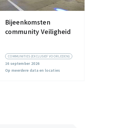
Bijeenkomsten
Bijeenkomsten
community Veiligheid
community
Veiligheid
COMMUNITIES (EXCLUSIEF VOOR LEDEN)
16 september 2026
Op meerdere data en locaties