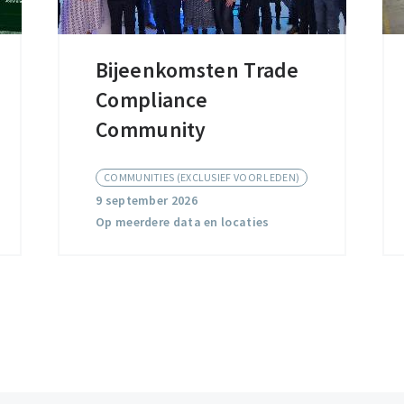
Bijeenkomsten Trade
Bijeenkomsten
Compliance
Trade
Compliance
Community
Community
COMMUNITIES (EXCLUSIEF VOOR LEDEN)
9 september 2026
Op meerdere data en locaties