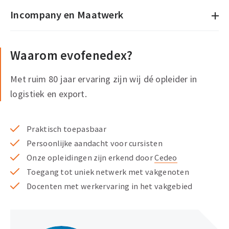
2020 regels voor alle betrokken partijen
Incompany en Maatwerk
Wat regelen de Incoterms® ten aanzien van
Al onze opleidingen kunnen bij jou op locatie als
douane en btw
incompany en maatwerk worden aangeboden.
Waarom evofenedex?
Karakteristieken en verwijzing naar de juiste
ICC Incoterms® 2020
Op maat gemaakt voor jouw organisatie en
Met ruim 80 jaar ervaring zijn wij dé opleider in
De ICC Incoterms® 2020 en de internationale
deelnemers
logistiek en export.
betalingscondities
Een trainer/docent die past bij je organisatie
ICC Incoterms® 2020 en eigendomsoverdracht
Alle mensen op eenzelfde manier geschoold
Verschil in verzekeringsdekking CIF en CIP
Praktisch toepasbaar
Geen reistijd of reiskosten voor de deelnemers
Keuze van de juiste ICC Incoterms® 2020 in de
Persoonlijke aandacht voor cursisten
Scherpe prijs per deelnemer
praktijk
Onze opleidingen zijn erkend door
Cedeo
Geschikt voor grotere groepen
Toegang tot uniek netwerk met vakgenoten
Docenten met werkervaring in het vakgebied
Bekijk de mogelijkheden