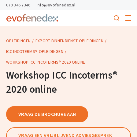
skipToContent
skipToFooter
079 346 7346
info@evofenedex.nl
Toggle
menu
Search
Return
to
homepage
OPLEIDINGEN
EXPORT BINNENDIENST OPLEIDINGEN
ICC INCOTERMS®-OPLEIDINGEN
WORKSHOP ICC INCOTERMS® 2020 ONLINE
Workshop ICC Incoterms®
2020 online
VRAAG DE BROCHURE AAN
VRAAG EEN VRIJBLIJVEND ADVIESGESPREK