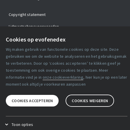
Copyright statement
Lidmaatschapsvoorwaarden
Cookies op evofenedex
Disclaimer
Wij maken gebruik van functionele cookies op deze site. Deze
Privacy verklaring
gebruiken we om de website te analyseren en het gebruiksgemak
te verbeteren. Door op ‘cookies accepteren’ te klikken geef je
Facebook
X
LinkedIn
toestemming om ook overige cookies te plaatsen. Meer
informatie vind je in
onze cookieverklaring
, hier kun je op een later
moment ook altijd je voorkeuren aanpassen
COOKIES ACCEPTEREN
COOKIES WEIGEREN
Toon opties