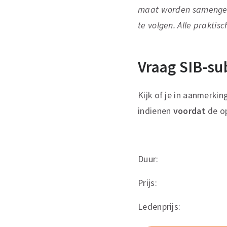
maat worden samengest
te volgen. Alle praktis
Vraag SIB-su
Kijk of je in aanmerki
indienen
voordat
de op
Duur
:
Prijs
:
Ledenprijs
: