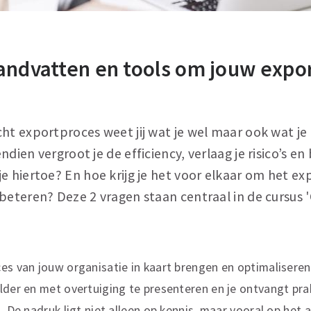
andvatten en tools om jouw expo
ht exportproces weet jij wat je wel maar ook wat je
dien vergroot je de efficiency, verlaag je risico’s en 
e hiertoe? En hoe krijg je het voor elkaar om het e
beteren? Deze 2 vragen staan centraal in de cursus 
es van jouw organisatie in kaart brengen en optimaliseren.
lder en met overtuiging te presenteren en je ontvangt pra
. De nadruk ligt niet alleen op kennis, maar vooral op het 