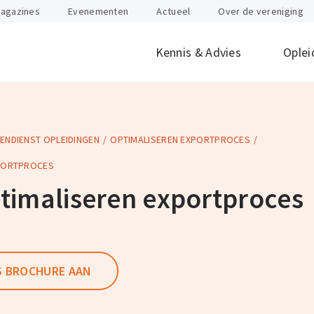
agazines
Evenementen
Actueel
Over de vereniging
Kennis & Advies
Oplei
ENDIENST OPLEIDINGEN
OPTIMALISEREN EXPORTPROCES
offen
id
Internationaal
Btw
Juridisch
Douane
ondernemen
XPORTPROCES
nten
Gevaarlijke stoffen
Heftruck & Rea
timaliseren exportproces
rganisatie
Supply Chain Management
Vervoer
Logistiek Management
Wegtransport
y
AEO
Incompany- en
maatwerktrain
S BROCHURE AAN