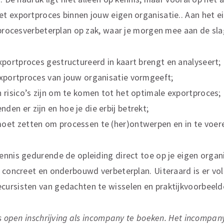
t exportproces binnen jouw eigen organisatie.. Aan het e
 procesverbeterplan op zak, waar je morgen mee aan de slag
exportproces gestructureerd in kaart brengt en analyseert;
exportproces van jouw organisatie vormgeeft;
n risico’s zijn om te komen tot het optimale exportproces;
den er zijn en hoe je die erbij betrekt;
moet zetten om processen te (her)ontwerpen en in te voer
nnis gedurende de opleiding direct toe op je eigen organ
n concreet en onderbouwd verbeterplan. Uiteraard is er v
ursisten van gedachten te wisselen en praktijkvoorbeelde
ls open inschrijving als incompany te boeken. Het incompan