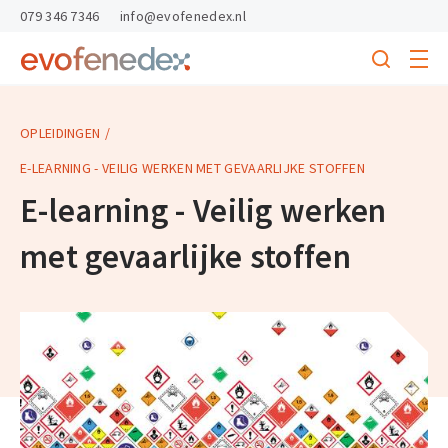
skipToContent
skipToFooter
079 346 7346
info@evofenedex.nl
Toggle
menu
Search
Return
to
homepage
OPLEIDINGEN
E-LEARNING - VEILIG WERKEN MET GEVAARLIJKE STOFFEN
E-learning - Veilig werken
met gevaarlijke stoffen