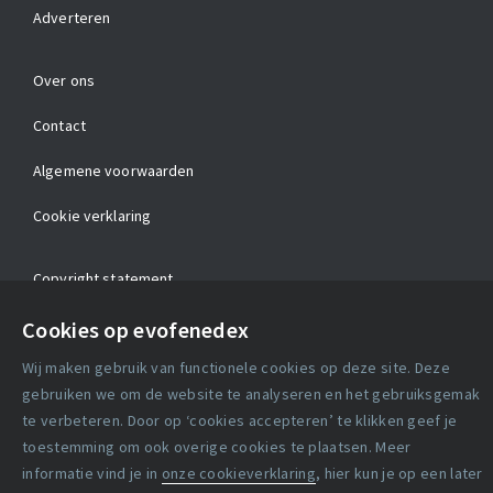
Adverteren
Over ons
Contact
Algemene voorwaarden
Cookie verklaring
Copyright statement
Lidmaatschapsvoorwaarden
Cookies op evofenedex
Wij maken gebruik van functionele cookies op deze site. Deze
Disclaimer
gebruiken we om de website te analyseren en het gebruiksgemak
Privacy verklaring
te verbeteren. Door op ‘cookies accepteren’ te klikken geef je
toestemming om ook overige cookies te plaatsen. Meer
informatie vind je in
onze cookieverklaring
, hier kun je op een later
Facebook
X
LinkedIn