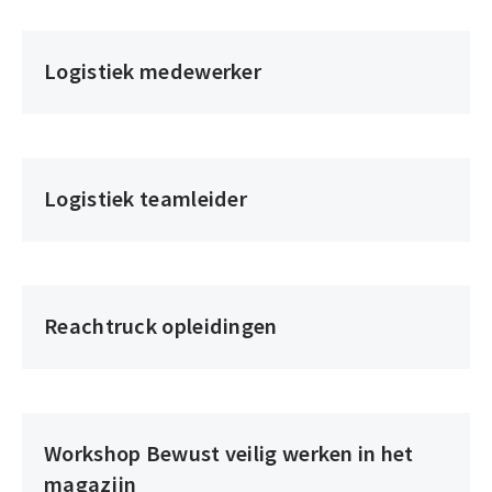
de
logistiek
Logistiek medewerker
Logistiek
medewerker
Logistiek teamleider
Logistiek
teamleider
Reachtruck opleidingen
Reachtruck
opleidingen
Workshop Bewust veilig werken in het
Workshop
magazijn
Bewust