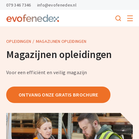
skipToContent
skipToFooter
079 346 7346
info@evofenedex.nl
Toggle
menu
Search
Return
to
homepage
OPLEIDINGEN
MAGAZIJNEN OPLEIDINGEN
Magazijnen opleidingen
Voor een efficiënt en veilig magazijn
ONTVANG ONZE GRATIS BROCHURE