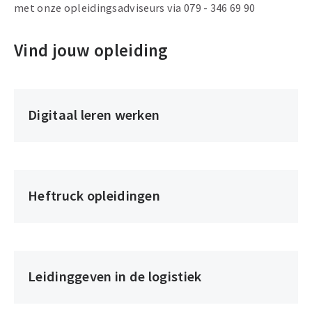
met onze opleidingsadviseurs via 079 - 346 69 90
Vind jouw opleiding
Digitaal leren werken
Digitaal
leren
werken
Heftruck opleidingen
Heftruck
opleidingen
Leidinggeven in de logistiek
Leidinggeven
in