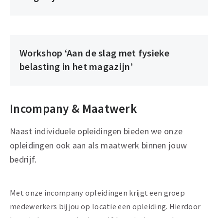
veilig
werken
in
het
Workshop ‘Aan de slag met fysieke
Workshop
magazijn
belasting in het magazijn’
‘Aan
de
slag
Incompany & Maatwerk
met
fysieke
Naast individuele opleidingen bieden we onze
belasting
opleidingen ook aan als maatwerk binnen jouw
in
bedrijf.
het
magazijn’
Met onze incompany opleidingen krijgt een groep
medewerkers bij jou op locatie een opleiding. Hierdoor