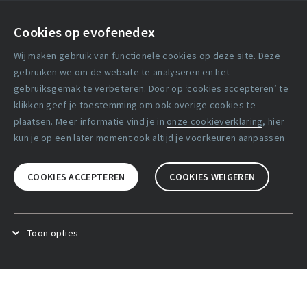
Contact
Cookies op evofenedex
Algemene voorwaarden
Wij maken gebruik van functionele cookies op deze site. Deze
Cookie verklaring
gebruiken we om de website te analyseren en het
gebruiksgemak te verbeteren. Door op ‘cookies accepteren’ te
klikken geef je toestemming om ook overige cookies te
Copyright statement
plaatsen. Meer informatie vind je in
onze cookieverklaring
, hier
Lidmaatschapsvoorwaarden
kun je op een later moment ook altijd je voorkeuren aanpassen
Disclaimer
COOKIES ACCEPTEREN
COOKIES WEIGEREN
Privacy verklaring
Facebook
X
LinkedIn
Toon opties
Functional cookies
.
Deze cookies zijn noodzakelijk voor het
goed functioneren van de website.
Analytical cookies
.
Deze cookies zijn bedoeld om het