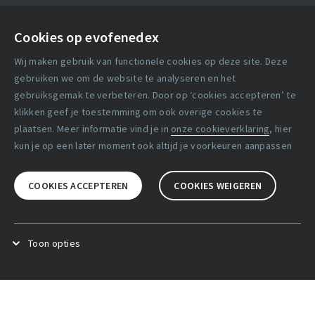
Contact
Cookies op evofenedex
Algemene voorwaarden
Wij maken gebruik van functionele cookies op deze site. Deze
Cookie verklaring
gebruiken we om de website te analyseren en het
gebruiksgemak te verbeteren. Door op ‘cookies accepteren’ te
klikken geef je toestemming om ook overige cookies te
Copyright statement
plaatsen. Meer informatie vind je in
onze cookieverklaring
, hier
Lidmaatschapsvoorwaarden
kun je op een later moment ook altijd je voorkeuren aanpassen
Disclaimer
COOKIES ACCEPTEREN
COOKIES WEIGEREN
Privacy verklaring
Facebook
X
LinkedIn
Toon opties
Functional cookies
.
Deze cookies zijn noodzakelijk voor het
goed functioneren van de website.
Analytical cookies
.
Deze cookies zijn bedoeld om het