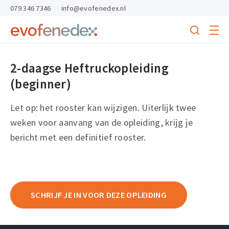
skipToContent
skipToFooter
079 346 7346
info@evofenedex.nl
Toggle
menu
Search
Return
to
2-daagse Heftruckopleiding
homepage
(beginner)
Let op: het rooster kan wijzigen. Uiterlijk twee
weken voor aanvang van de opleiding, krijg je
bericht met een definitief rooster.
SCHRIJF JE IN VOOR DEZE OPLEIDING