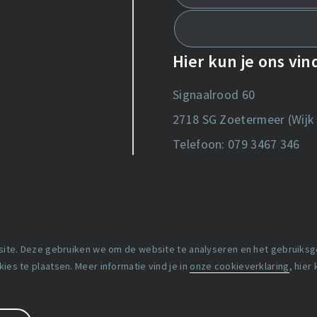
Hier kun je ons vi
Signaalrood 60
2718 SG Zoetermeer (Wijk 
Telefoon: 079 3467 346
 site. Deze gebruiken we om de website te analyseren en het gebruiks
Copyright statement
es te plaatsen. Meer informatie vind je in
onze cookieverklaring
, hier
Lidmaatschapsvoorwaard