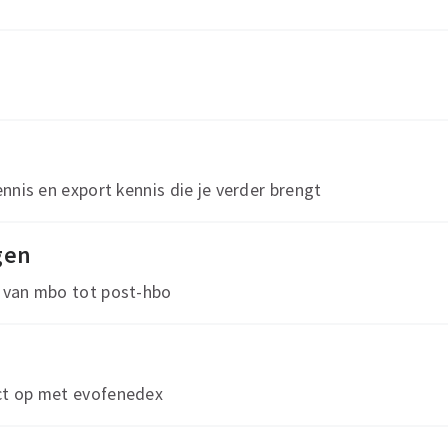
nnis en export kennis die je verder brengt
gen
 van mbo tot post-hbo
t op met evofenedex