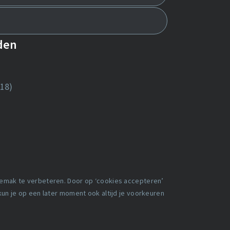
nden
18)
gemak te verbeteren. Door op ‘cookies accepteren’
 kun je op een later moment ook altijd je voorkeuren
en
Facebook
X
LinkedIn