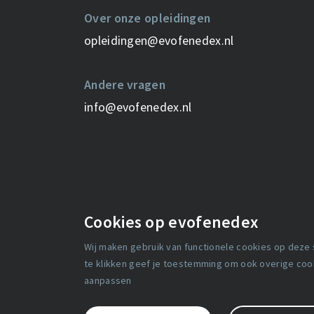
Over onze opleidingen
opleidingen@evofenedex.nl
Andere vragen
info@evofenedex.nl
Cookies op evofenedex
Wij maken gebruik van functionele cookies op deze
Media
Over ons
te klikken geef je toestemming om ook overige cooki
aanpassen
Werken bij
Contact