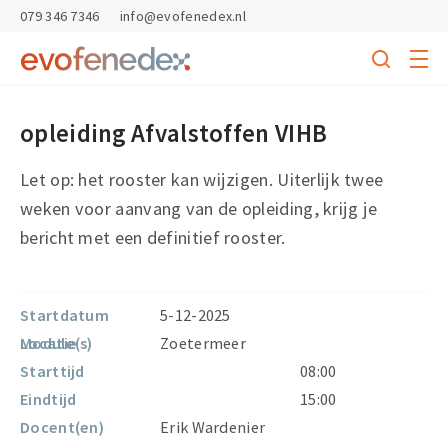
skipToContent
skipToFooter
079 346 7346
info@evofenedex.nl
Toggle
menu
Search
Return
to
opleiding Afvalstoffen VIHB
homepage
Let op: het rooster kan wijzigen. Uiterlijk twee
weken voor aanvang van de opleiding, krijg je
bericht met een definitief rooster.
Startdatum
5-12-2025
Module(s)
Locatie
Zoetermeer
Starttijd
08:00
Eindtijd
15:00
Docent(en)
Erik Wardenier