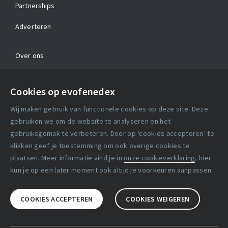
Partnerships
Adverteren
Over ons
Contact
Cookies op evofenedex
Algemene voorwaarden
Wij maken gebruik van functionele cookies op deze site. Deze
Cookie verklaring
gebruiken we om de website te analyseren en het
gebruiksgemak te verbeteren. Door op ‘cookies accepteren’ te
klikken geef je toestemming om ook overige cookies te
Copyright statement
plaatsen. Meer informatie vind je in
onze cookieverklaring
, hier
Lidmaatschapsvoorwaarden
kun je op een later moment ook altijd je voorkeuren aanpassen
Disclaimer
COOKIES ACCEPTEREN
COOKIES WEIGEREN
Privacy verklaring