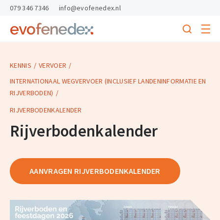
skipToContent
skipToFooter
079 346 7346
info@evofenedex.nl
Toggle
menu
Search
Return
to
homepage
KENNIS
VERVOER
INTERNATIONAAL WEGVERVOER (INCLUSIEF LANDENINFORMATIE EN
RIJVERBODEN)
RIJVERBODENKALENDER
Rijverbodenkalender
AANVRAGEN RIJVERBODENKALENDER