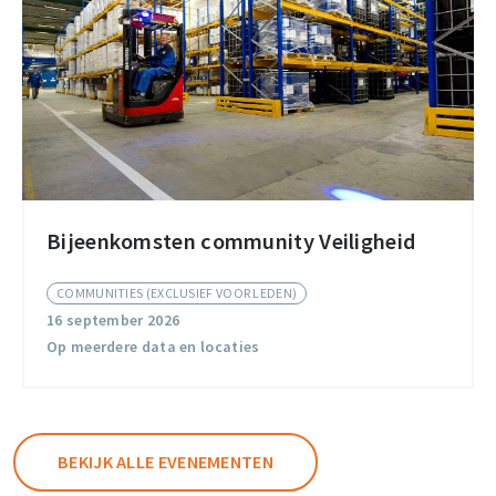
Bijeenkomsten community Veiligheid
Bijeenkomsten
community
COMMUNITIES (EXCLUSIEF VOOR LEDEN)
Veiligheid
16 september 2026
Op meerdere data en locaties
BEKIJK ALLE EVENEMENTEN