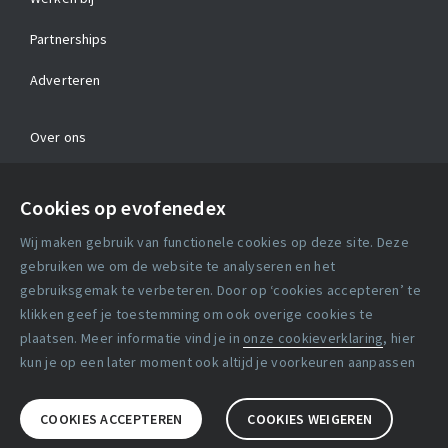
Partnerships
Adverteren
Over ons
Contact
Cookies op evofenedex
Algemene voorwaarden
Wij maken gebruik van functionele cookies op deze site. Deze
Cookie verklaring
gebruiken we om de website te analyseren en het
gebruiksgemak te verbeteren. Door op ‘cookies accepteren’ te
klikken geef je toestemming om ook overige cookies te
Copyright statement
plaatsen. Meer informatie vind je in
onze cookieverklaring
, hier
Lidmaatschapsvoorwaarden
kun je op een later moment ook altijd je voorkeuren aanpassen
Disclaimer
COOKIES ACCEPTEREN
COOKIES WEIGEREN
Privacy verklaring