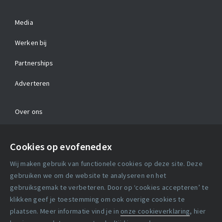
Media
Werken bij
Partnerships
Adverteren
Over ons
Contact
Cookies op evofenedex
Algemene voorwaarden
Wij maken gebruik van functionele cookies op deze site. Deze
Cookie verklaring
gebruiken we om de website te analyseren en het
gebruiksgemak te verbeteren. Door op ‘cookies accepteren’ te
klikken geef je toestemming om ook overige cookies te
Copyright statement
plaatsen. Meer informatie vind je in
onze cookieverklaring
, hier
Lidmaatschapsvoorwaarden