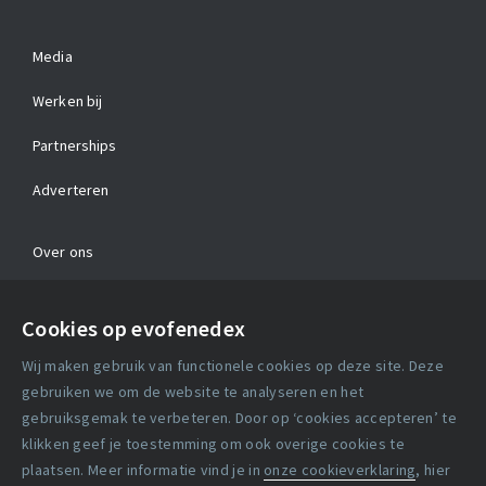
Media
Werken bij
Partnerships
Adverteren
Over ons
Contact
Cookies op evofenedex
Algemene voorwaarden
Wij maken gebruik van functionele cookies op deze site. Deze
Cookie verklaring
gebruiken we om de website te analyseren en het
gebruiksgemak te verbeteren. Door op ‘cookies accepteren’ te
klikken geef je toestemming om ook overige cookies te
Copyright statement
plaatsen. Meer informatie vind je in
onze cookieverklaring
, hier