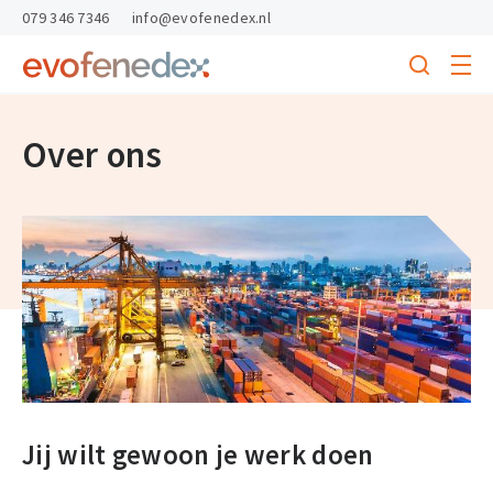
skipToContent
skipToFooter
079 346 7346
info@evofenedex.nl
Toggle
menu
Search
Return
to
homepage
Over ons
Jij wilt gewoon je werk doen