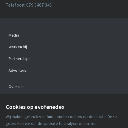
Telefoon: 079 3467 346
Media
Werken bij
Partnerships
Adverteren
Over ons
Contact
Cookies op evofenedex
Algemene voorwaarden
Wij maken gebruik van functionele cookies op deze site. Deze
Cookie verklaring
gebruiken we om de website te analyseren en het