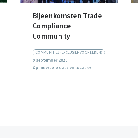
Bijeenkomsten Trade
Bijeenkomsten
Compliance
Trade
Compliance
Community
Community
COMMUNITIES (EXCLUSIEF VOOR LEDEN)
9 september 2026
Op meerdere data en locaties