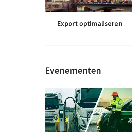
Export optimaliseren
Export
optimaliseren
Evenementen