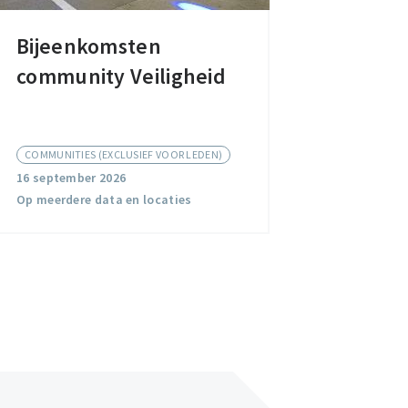
Bijeenkomsten
Bijeenkomsten
community Veiligheid
community
Veiligheid
COMMUNITIES (EXCLUSIEF VOOR LEDEN)
16 september 2026
Op meerdere data en locaties