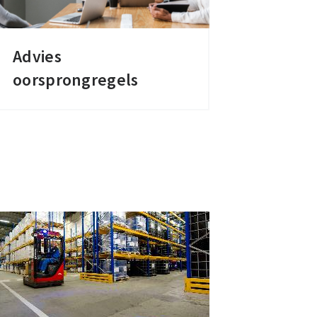
Advies
Advies
oorsprongregels
oorsprongregels