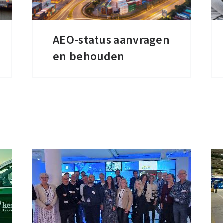
AEO-status aanvragen
AEO-
en behouden
status
aanvragen
en
behouden