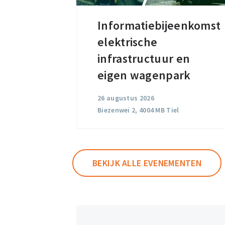
Informatiebijeenkomst
Informatiebijeenkomst
elektrische
elektrische
infrastructuur
infrastructuur en
en
eigen wagenpark
eigen
26 augustus 2026
wagenpark
Biezenwei 2, 4004 MB Tiel
BEKIJK ALLE EVENEMENTEN