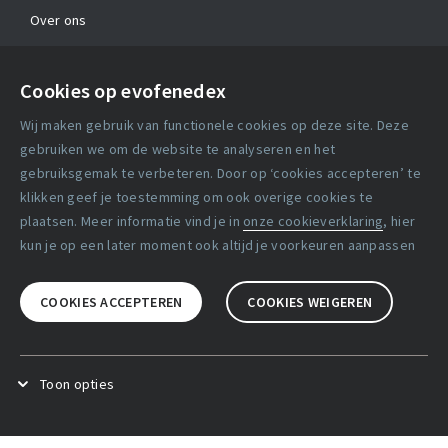
Over ons
Contact
Cookies op evofenedex
Algemene voorwaarden
Wij maken gebruik van functionele cookies op deze site. Deze
Cookie verklaring
gebruiken we om de website te analyseren en het
gebruiksgemak te verbeteren. Door op ‘cookies accepteren’ te
klikken geef je toestemming om ook overige cookies te
Copyright statement
plaatsen. Meer informatie vind je in
onze cookieverklaring
, hier
Lidmaatschapsvoorwaarden
kun je op een later moment ook altijd je voorkeuren aanpassen
Disclaimer
COOKIES ACCEPTEREN
COOKIES WEIGEREN
Privacy verklaring
Facebook
X
LinkedIn
Toon opties
Functional cookies
.
Deze cookies zijn noodzakelijk voor het