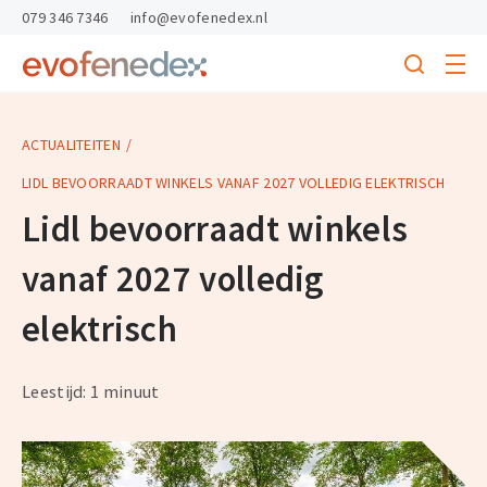
skipToContent
skipToFooter
079 346 7346
info@evofenedex.nl
Toggle
menu
Search
Return
to
homepage
ACTUALITEITEN
LIDL BEVOORRAADT WINKELS VANAF 2027 VOLLEDIG ELEKTRISCH
Lidl bevoorraadt winkels
vanaf 2027 volledig
elektrisch
Leestijd: 1 minuut