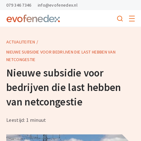
skipToContent
skipToFooter
079 346 7346
info@evofenedex.nl
Toggle
menu
Search
Return
to
homepage
ACTUALITEITEN
NIEUWE SUBSIDIE VOOR BEDRIJVEN DIE LAST HEBBEN VAN
NETCONGESTIE
Nieuwe subsidie voor
bedrijven die last hebben
van netcongestie
Leestijd: 1 minuut