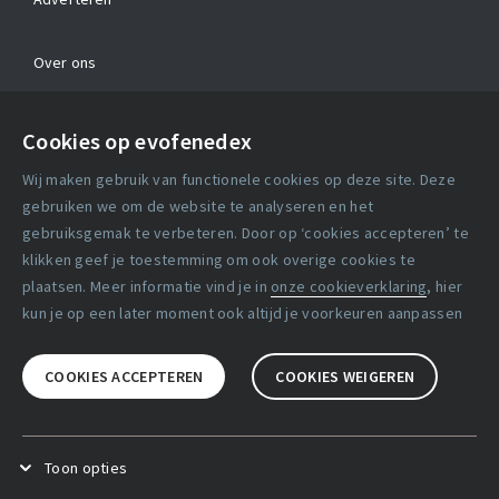
Over ons
Contact
Cookies op evofenedex
Algemene voorwaarden
Wij maken gebruik van functionele cookies op deze site. Deze
Cookie verklaring
gebruiken we om de website te analyseren en het
gebruiksgemak te verbeteren. Door op ‘cookies accepteren’ te
klikken geef je toestemming om ook overige cookies te
Copyright statement
plaatsen. Meer informatie vind je in
onze cookieverklaring
, hier
Lidmaatschapsvoorwaarden
kun je op een later moment ook altijd je voorkeuren aanpassen
Disclaimer
COOKIES ACCEPTEREN
COOKIES WEIGEREN
Privacy verklaring
Facebook
X
LinkedIn
Toon opties