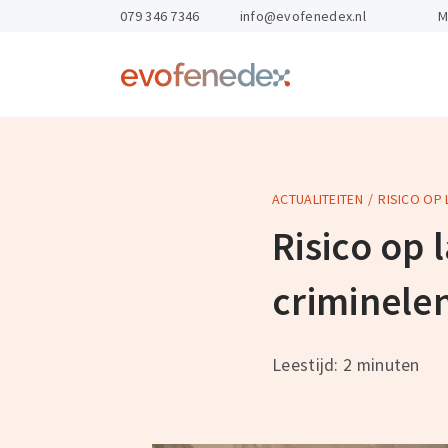
skipToContent
skipToFooter
079 346 7346
info@evofenedex.nl
M
Return
to
homepage
ACTUALITEITEN
RISICO OP
Kennis & Advies
Opleidingen
Gevaarlijke St
Arbo & veilighe
Risico op 
Exportdocume
Personeel en o
criminele
Magazijnen
Export Academ
Leestijd: 2 minuten