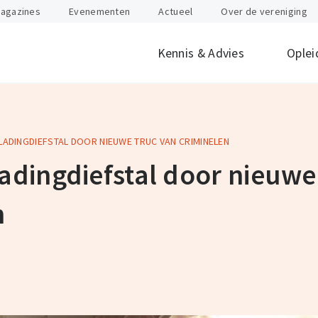
agazines
Evenementen
Actueel
Over de vereniging
Kennis & Advies
Oplei
 LADINGDIEFSTAL DOOR NIEUWE TRUC VAN CRIMINELEN
offen
id
Internationaal
Btw
Juridisch
Douane
ondernemen
ladingdiefstal door nieuwe
nten
Gevaarlijke stoffen
Heftruck & Rea
rganisatie
Supply Chain Management
Vervoer
n
Logistiek Management
Wegtransport
y
AEO
Incompany- en
maatwerktrain