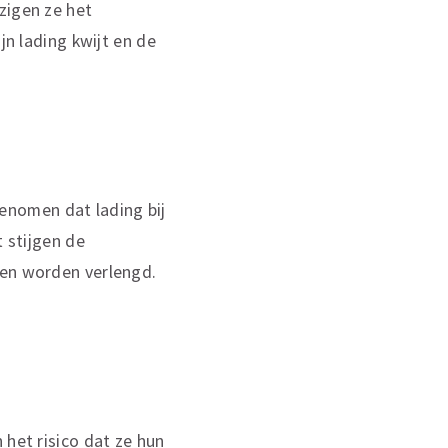
zigen ze het
jn lading kwijt en de
enomen dat lading bij
t stijgen de
ten worden verlengd.
 het risico dat ze hun