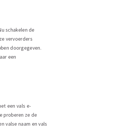
 Nu schakelen de
eze vervoerders
ebben doorgegeven.
naar een
et een vals e-
e proberen ze de
en valse naam en vals