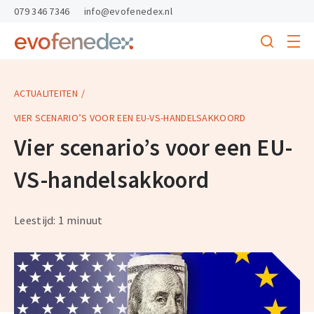
skipToContent
skipToFooter
079 346 7346
info@evofenedex.nl
Toggle
menu
Search
Return
to
homepage
ACTUALITEITEN
VIER SCENARIO’S VOOR EEN EU-VS-HANDELSAKKOORD
Vier scenario’s voor een EU-
VS-handelsakkoord
Leestijd: 1 minuut