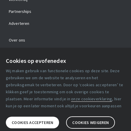
Partnerships
Adverteren
Over ons
Contact
Cookies op evofenedex
Algemene voorwaarden
Wij maken gebruik van functionele cookies op deze site. Deze
Cookie verklaring
gebruiken we om de website te analyseren en het
gebruiksgemak te verbeteren. Door op ‘cookies accepteren’ te
klikken geef je toestemming om ook overige cookies te
Copyright statement
plaatsen. Meer informatie vind je in
onze cookieverklaring
, hier
Lidmaatschapsvoorwaarden
kun je op een later moment ook altijd je voorkeuren aanpassen
Disclaimer
COOKIES ACCEPTEREN
COOKIES WEIGEREN
Privacy verklaring