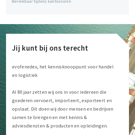
Bereikbaar tijdens kantooruren
ondernemer met een passie voor export én voor
India. Al zes keer organiseerde hij voor groepen
ondernemers en exporteurs educatie- en
inspiratiereizen, waarvan vier naar India.
Ondernemers en exportmanagers waarderen zijn
Jij kunt bij ons terecht
reizen met een 8,7 maar nog mooier zijn de
reacties en de vervolgstappen als ze India eenmaal
ontdekt hebben. Van Heks missie is simpel.
evofenedex, het kennisknooppunt voor handel
Bruggen slaan tussen Nederland en India ten
en logistiek
faveure van alle stakeholders.
Al 80 jaar zetten wij ons in voor iedereen die
goederen vervoert, importeert, exporteert en
Maarten van der Schaaf – IndiaConnected (sessie II
opslaat. Dit doen wij door mensen en bedrijven
India)
samen te brengen en met kennis &
adviesdiensten & producten en opleidingen.
Maarten van der Schaaf is partner van