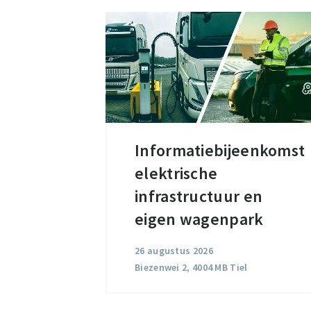
Informatiebijeenkomst
Informatiebijeenkomst
elektrische
elektrische
infrastructuur
infrastructuur en
en
eigen wagenpark
eigen
26 augustus 2026
wagenpark
Biezenwei 2, 4004 MB Tiel