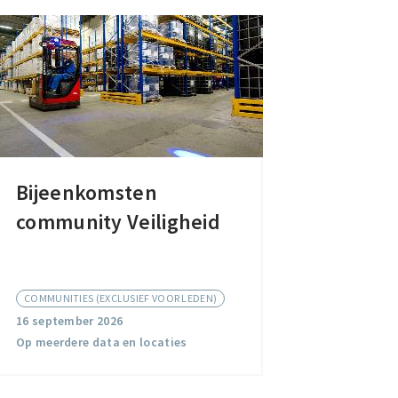
Bijeenkomsten
Bijeenkomsten
community Veiligheid
community
Veiligheid
COMMUNITIES (EXCLUSIEF VOOR LEDEN)
16 september 2026
Op meerdere data en locaties