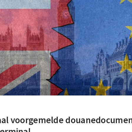
taal voorgemelde douanedocume
terminal