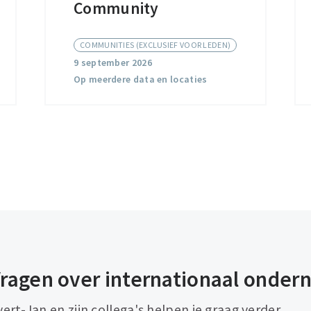
Compliance
Community
Community
COMMUNITIES (EXCLUSIEF VOOR LEDEN)
9 september 2026
Op meerdere data en locaties
ragen over internationaal onde
vert-Jan en zijn collega's helpen je graag verder