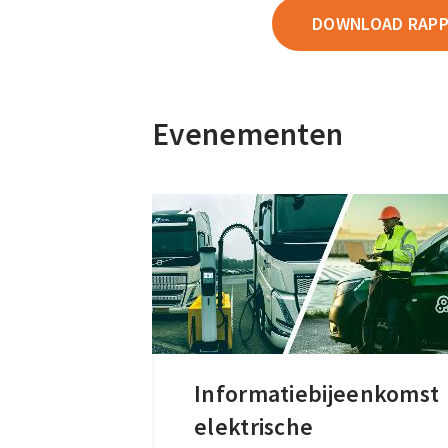
DOWNLOAD RAPP
Evenementen
Informatiebijeenkomst
Informatiebijeenkomst
elektrische
elektrische