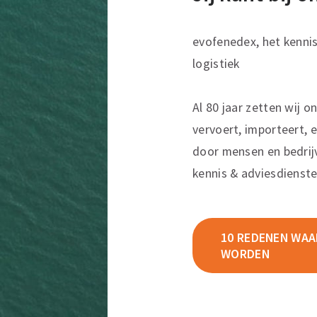
evofenedex, het kenni
logistiek
Al 80 jaar zetten wij o
vervoert, importeert, e
door mensen en bedrij
kennis & adviesdienste
10 REDENEN WAAR
WORDEN