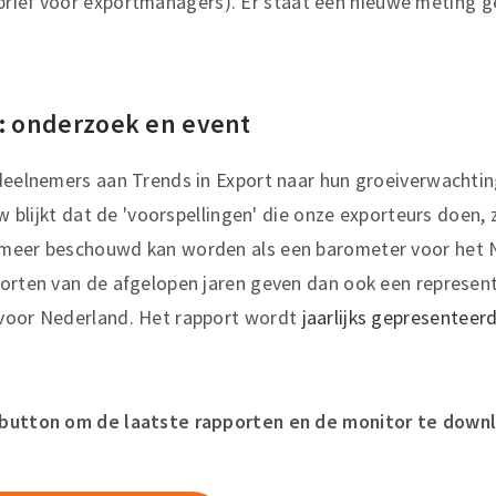
rief voor exportmanagers). Er staat een nieuwe meting g
t: onderzoek en event
 deelnemers aan Trends in Export naar hun groeiverwachti
euw blijkt dat de 'voorspellingen' die onze exporteurs doen
 meer beschouwd kan worden als een barometer voor het 
orten van de afgelopen jaren geven dan ook een represent
voor Nederland. Het rapport wordt
jaarlijks gepresenteer
 button om de laatste rapporten en de monitor te down