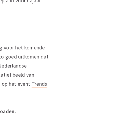
epland voor najaar
ng voor het komende
, zo goed uitkomen dat
Nederlandse
atief beeld van
d
op het event
Trends
loaden.