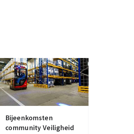
Bijeenkomsten
Bijeenkomsten
community Veiligheid
community