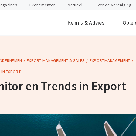
agazines
Evenementen
Actueel
Over de vereniging
Kennis & Advies
Oplei
ONDERNEMEN
EXPORT MANAGEMENT & SALES
EXPORTMANAGEMENT
offen
id
Internationaal
Btw
Juridisch
Douane
ondernemen
 IN EXPORT
nten
Gevaarlijke stoffen
Heftruck & Rea
itor en Trends in Export
rganisatie
Supply Chain Management
Vervoer
Logistiek Management
Wegtransport
y
AEO
Incompany- en
maatwerktrain