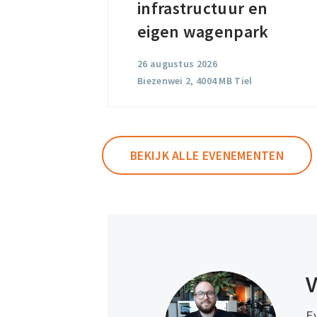
infrastructuur
infrastructuur en
en
eigen wagenpark
eigen
26 augustus 2026
wagenpark
Biezenwei 2, 4004 MB Tiel
BEKIJK ALLE EVENEMENTEN
V
E