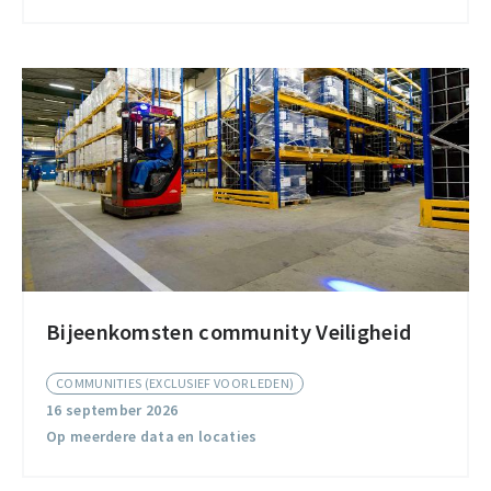
Bijeenkomsten community Veiligheid
Bijeenkomsten
community
COMMUNITIES (EXCLUSIEF VOOR LEDEN)
Veiligheid
16 september 2026
Op meerdere data en locaties