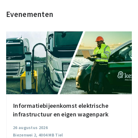
Evenementen
Informatiebijeenkomst elektrische
Informatiebijeenkomst
infrastructuur en eigen wagenpark
elektrische
infrastructuur
26 augustus 2026
en
Biezenwei 2, 4004 MB Tiel