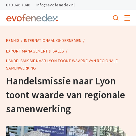
skipToContent
skipToFooter
079 346 7346
info@evofenedex.nl
Toggle
menu
Search
Return
to
homepage
KENNIS
INTERNATIONAAL ONDERNEMEN
EXPORT MANAGEMENT & SALES
HANDELSMISSIE NAAR LYON TOONT WAARDE VAN REGIONALE
SAMENWERKING
Handelsmissie naar Lyon
toont waarde van regionale
samenwerking