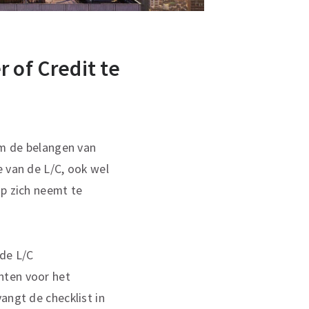
 of Credit te
om de belangen van
e van de L/C, ook wel
op zich neemt te
 de L/C
nten voor het
angt de checklist in