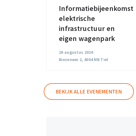
Informatiebijeenkomst
Informatiebijeenkomst
elektrische
elektrische
infrastructuur
infrastructuur en
en
eigen wagenpark
eigen
26 augustus 2026
wagenpark
Biezenwei 2, 4004 MB Tiel
BEKIJK ALLE EVENEMENTEN