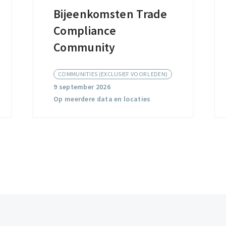
Bijeenkomsten Trade
Bijeenkomsten
Compliance
Trade
Compliance
Community
Community
COMMUNITIES (EXCLUSIEF VOOR LEDEN)
9 september 2026
Op meerdere data en locaties