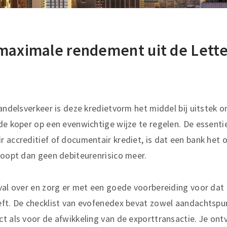
maximale rendement uit de Letter
handelsverkeer is deze kredietvorm het middel bij uitstek 
de koper op een evenwichtige wijze te regelen. De essenti
 accreditief of documentair krediet, is dat een bank het 
loopt dan geen debiteurenrisico meer.
val over en zorg er met een goede voorbereiding voor dat
eft. De checklist van evofenedex bevat zowel aandachtspu
t als voor de afwikkeling van de exporttransactie. Je ontv