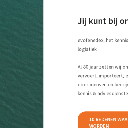
Jij kunt bij 
evofenedex, het kenni
logistiek
Al 80 jaar zetten wij o
vervoert, importeert, e
door mensen en bedrij
kennis & adviesdienste
10 REDENEN WAAR
WORDEN