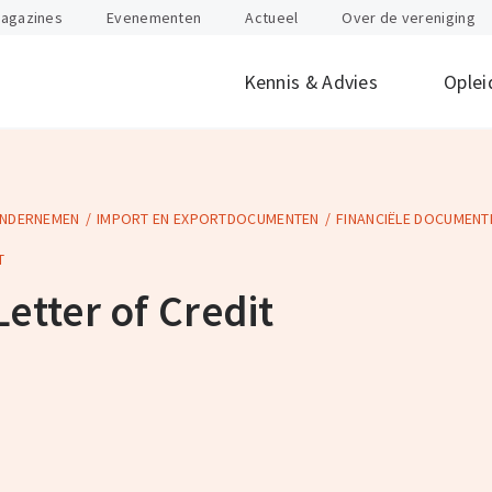
agazines
Evenementen
Actueel
Over de vereniging
Kennis & Advies
Oplei
ONDERNEMEN
IMPORT EN EXPORTDOCUMENTEN
FINANCIËLE DOCUMENT
offen
id
Internationaal
Btw
Juridisch
Douane
ondernemen
T
nten
Gevaarlijke stoffen
Heftruck & Rea
Letter of Credit
rganisatie
Supply Chain Management
Vervoer
Logistiek Management
Wegtransport
y
AEO
Incompany- en
maatwerktrain