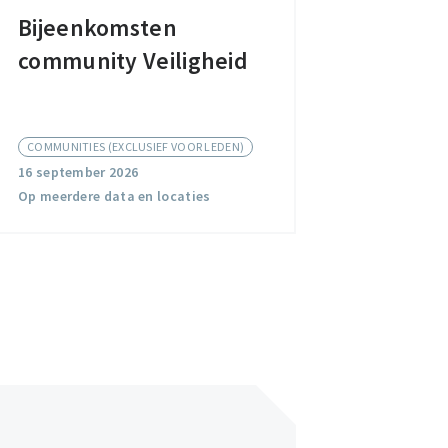
Bijeenkomsten
Bijeenkomsten
community Veiligheid
community
Veiligheid
COMMUNITIES (EXCLUSIEF VOOR LEDEN)
16 september 2026
Op meerdere data en locaties