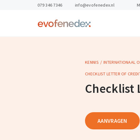
skipToContent
skipToFooter
079 346 7346
info@evofenedex.nl
M
Return
to
homepage
KENNIS
INTERNATIONAAL 
Kennis & Advies
Opleidingen
Gevaarlijke St
Arbo & veilighe
CHECKLIST LETTER OF CREDI
Exportdocume
Checklist 
Personeel en o
Magazijnen
Export Academ
AANVRAGEN