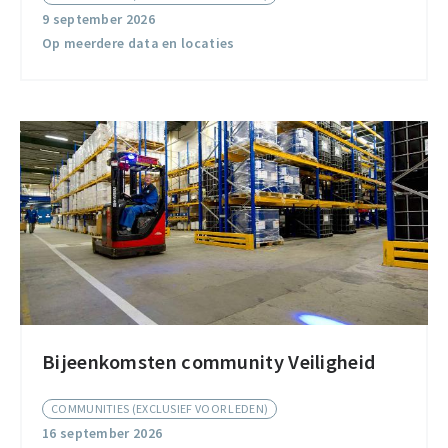
Community
9 september 2026
Op meerdere data en locaties
Bijeenkomsten community Veiligheid
Bijeenkomsten
community
COMMUNITIES (EXCLUSIEF VOOR LEDEN)
Veiligheid
16 september 2026