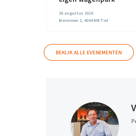
eigen
26 augustus 2026
wagenpark
Biezenwei 2, 4004 MB Tiel
BEKIJK ALLE EVENEMENTEN
V
P