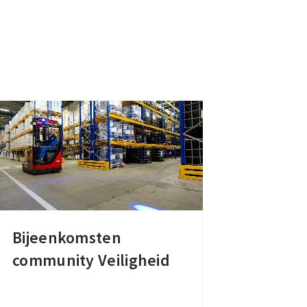
Bijeenkomsten
Bijeenkomsten
community Veiligheid
community
Veiligheid