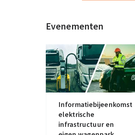
Evenementen
Informatiebijeenkomst
Informatiebijeenkomst
elektrische
elektrische
infrastructuur
infrastructuur en
en
eigen wagenpark