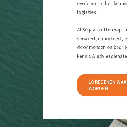
evofenedex, het kenni
logistiek
Al 80 jaar zetten wij o
vervoert, importeert, e
door mensen en bedrij
kennis & adviesdienste
10 REDENEN WAAR
WORDEN