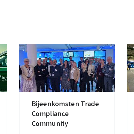
Bijeenkomsten Trade
Bijeenkomsten
Compliance
Trade
Compliance
Community
Community