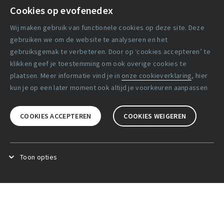
Cookies op evofenedex
Algemene voorwaarden
Wij maken gebruik van functionele cookies op deze site. Deze
Cookie verklaring
gebruiken we om de website te analyseren en het
gebruiksgemak te verbeteren. Door op ‘cookies accepteren’ te
klikken geef je toestemming om ook overige cookies te
Copyright statement
plaatsen. Meer informatie vind je in
onze cookieverklaring
, hier
Lidmaatschapsvoorwaarden
kun je op een later moment ook altijd je voorkeuren aanpassen
Disclaimer
COOKIES ACCEPTEREN
COOKIES WEIGEREN
Privacy verklaring
Facebook
X
LinkedIn
Toon opties
Functional cookies
.
Deze cookies zijn noodzakelijk voor het
goed functioneren van de website.
Analytical cookies
.
Deze cookies zijn bedoeld om het
gebruik van de website te kunnen analyseren. Hierbij slaan