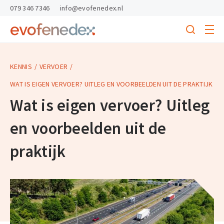
skipToContent
skipToFooter
079 346 7346
info@evofenedex.nl
Toggle
menu
Search
Return
to
homepage
KENNIS
VERVOER
WAT IS EIGEN VERVOER? UITLEG EN VOORBEELDEN UIT DE PRAKTIJK
Wat is eigen vervoer? Uitleg
en voorbeelden uit de
praktijk