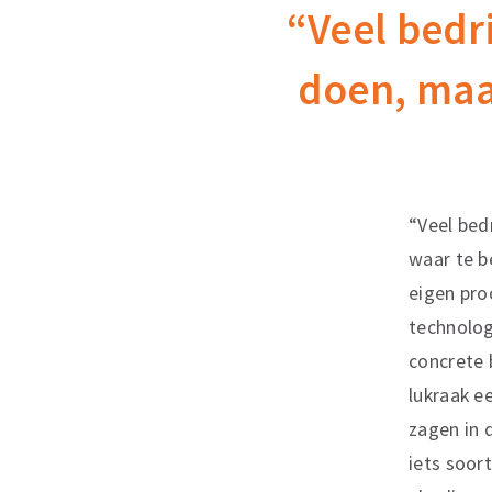
“Veel bedr
doen, maa
“Veel bed
waar te b
eigen pro
technolog
concrete 
lukraak e
zagen in 
iets soor