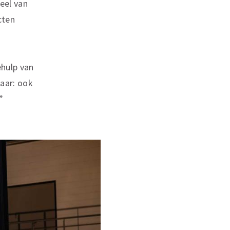
eel van
cten
ehulp van
aar: ook
.”