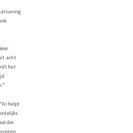
atisering.
enk
aker
it acht
ordt het
ijd
n.”
“AI helpt
ndelijks
aarder.
 voegen