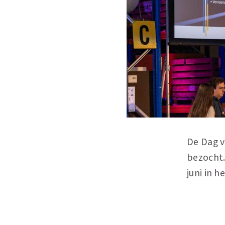
De Dag va
bezocht.
juni in h