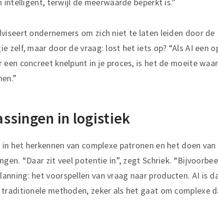
n intelligent, terwijl de meerwaarde beperkt is.”
dviseert ondernemers om zich niet te laten leiden door de
e zelf, maar door de vraag: lost het iets op? “Als AI een o
r een concreet knelpunt in je proces, is het de moeite waa
nen.”
ssingen in logistiek
rk in het herkennen van complexe patronen en het doen van
ngen. “Daar zit veel potentie in”, zegt Schriek. “Bijvoorbe
anning: het voorspellen van vraag naar producten. AI is d
 traditionele methoden, zeker als het gaat om complexe d