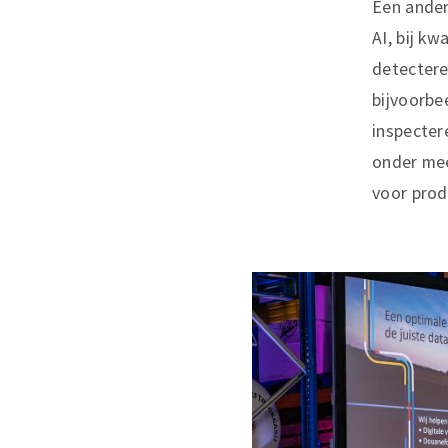
Een ander
AI, bij kw
detectere
bijvoorbe
inspecter
onder mee
voor prod