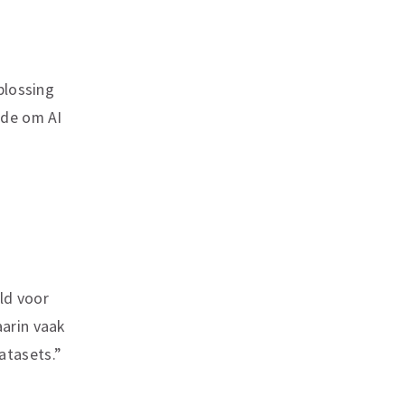
plossing
rde om AI
eld voor
aarin vaak
atasets.”