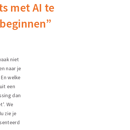
s met AI te
 beginnen”
vaak niet
en naar je
? En welke
uit een
ssing dan
t’. We
 zie je
esenteerd