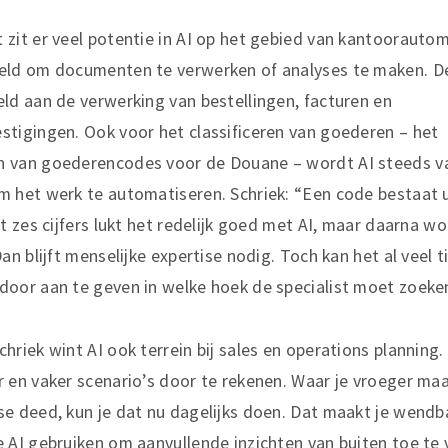
 zit er veel potentie in AI op het gebied van kantoorautom
eld om documenten te verwerken of analyses te maken. D
eld aan de verwerking van bestellingen, facturen en
stigingen. Ook voor het classificeren van goederen – het
 van goederencodes voor de Douane – wordt AI steeds v
m het werk te automatiseren. Schriek: “Een code bestaat u
ot zes cijfers lukt het redelijk goed met AI, maar daarna w
Dan blijft menselijke expertise nodig. Toch kan het al veel t
door aan te geven in welke hoek de specialist moet zoeke
hriek wint AI ook terrein bij sales en operations planning. 
r en vaker scenario’s door te rekenen. Waar je vroeger maa
se deed, kun je dat nu dagelijks doen. Dat maakt je wendb
e AI gebruiken om aanvullende inzichten van buiten toe te