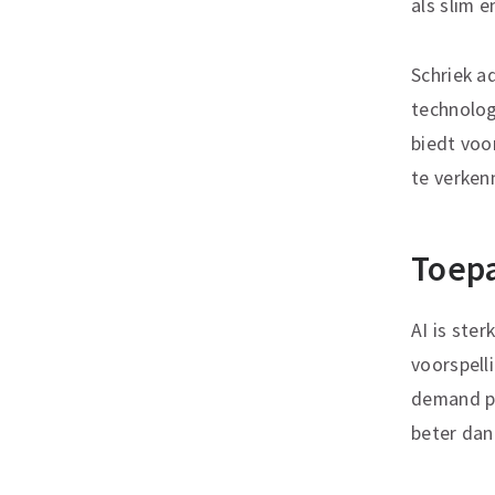
als slim e
Schriek a
technologi
biedt voo
te verken
Toepa
AI is ste
voorspelli
demand pl
beter dan