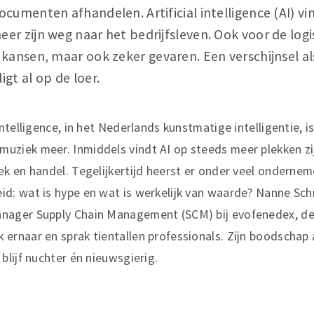
ocumenten afhandelen. Artificial intelligence (AI) vi
eer zijn weg naar het bedrijfsleven. Ook voor de logi
r kansen, maar ook zeker gevaren. Een verschijnsel al
igt al op de loer.
 intelligence, in het Nederlands kunstmatige intelligentie, i
uziek meer. Inmiddels vindt AI op steeds meer plekken zi
iek en handel. Tegelijkertijd heerst er onder veel ondernem
id: wat is hype en wat is werkelijk van waarde? Nanne Schr
nager Supply Chain Management (SCM) bij evofenedex, d
 ernaar en sprak tientallen professionals. Zijn boodschap
 blijf nuchter én nieuwsgierig.