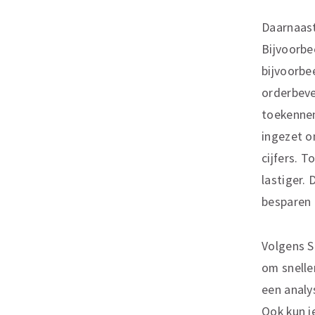
Daarnaast
Bijvoorbe
bijvoorbe
orderbeve
toekennen
ingezet o
cijfers. T
lastiger. 
besparen 
Volgens Sc
om snelle
een analy
Ook kun j