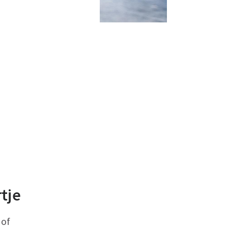
rtje
 of