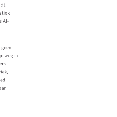
ndt
stiek
s AI-
s geen
jn weg in
ers
iek,
eed
 aan