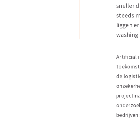
sneller d
steeds m
liggen e
washing l
Artificial
toekomstm
de logist
onzekerhe
projectma
onderzoek
bedrijven: