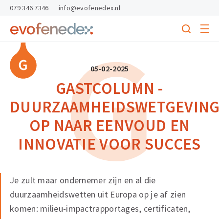
skipToContent
skipToFooter
079 346 7346
info@evofenedex.nl
Toggle
G
menu
Search
Return
to
homepage
05-02-2025
GASTCOLUMN -
DUURZAAMHEIDSWETGEVING
OP NAAR EENVOUD EN
INNOVATIE VOOR SUCCES
Je zult maar ondernemer zijn en al die
duurzaamheidswetten uit Europa op je af zien
komen: milieu-impactrapportages, certificaten,