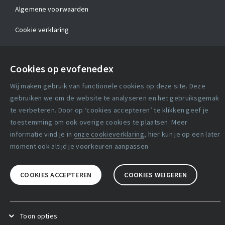
Algemene voorwaarden
Cookie verklaring
Copyright statement
Cookies op evofenedex
Lidmaatschapsvoorwaarden
Wij maken gebruik van functionele cookies op deze site. Deze
gebruiken we om de website te analyseren en het gebruiksgemak
Disclaimer
te verbeteren. Door op ‘cookies accepteren’ te klikken geef je
Privacy verklaring
toestemming om ook overige cookies te plaatsen. Meer
informatie vind je in
onze cookieverklaring
, hier kun je op een later
moment ook altijd je voorkeuren aanpassen
Facebook
X
LinkedIn
COOKIES ACCEPTEREN
COOKIES WEIGEREN
Toon opties