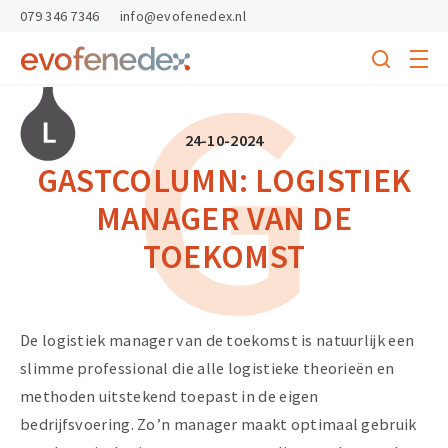
skipToContent
skipToFooter
079 346 7346
info@evofenedex.nl
G
Toggle
menu
Search
Return
to
homepage
24-10-2024
GASTCOLUMN: LOGISTIEK
MANAGER VAN DE
TOEKOMST
De logistiek manager van de toekomst is natuurlijk een
slimme professional die alle logistieke theorieën en
methoden uitstekend toepast in de eigen
bedrijfsvoering. Zo’n manager maakt optimaal gebruik