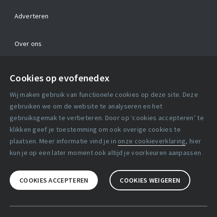
Adverteren
Over ons
Contact
Cookies op evofenedex
Algemene voorwaarden
Wij maken gebruik van functionele cookies op deze site. Deze
Cookie verklaring
gebruiken we om de website te analyseren en het
gebruiksgemak te verbeteren. Door op ‘cookies accepteren’ te
klikken geef je toestemming om ook overige cookies te
Copyright statement
plaatsen. Meer informatie vind je in
onze cookieverklaring
, hier
Lidmaatschapsvoorwaarden
kun je op een later moment ook altijd je voorkeuren aanpassen
Disclaimer
COOKIES ACCEPTEREN
COOKIES WEIGEREN
Privacy verklaring