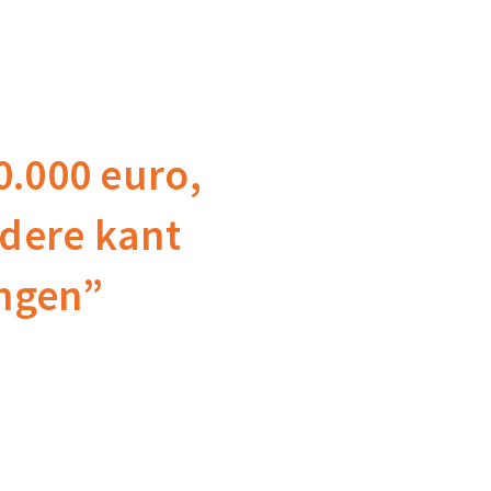
20.000 euro,
ndere kant
ngen”