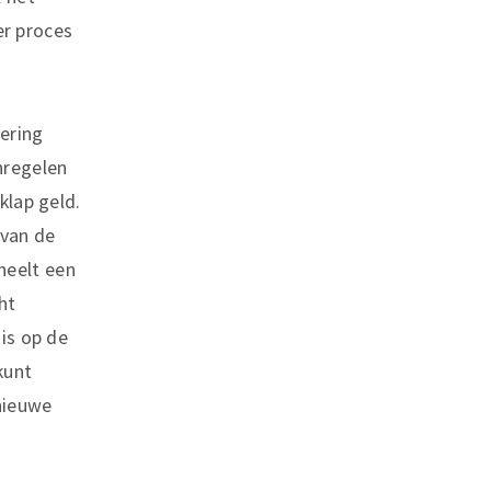
r proces
tering
nregelen
klap geld.
 van de
heelt een
ht
 is op de
kunt
nieuwe