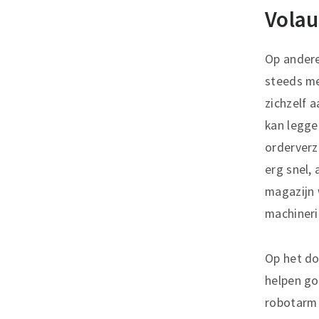
Volau
Op andere
steeds me
zichzelf 
kan legge
orderverz
erg snel, 
magazijn
machine­ri
Op het do
helpen go
robotarm 