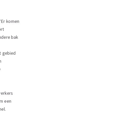
 “Er komen
ert
andere bak
t gebied
n
e
werkers
om een
nel.