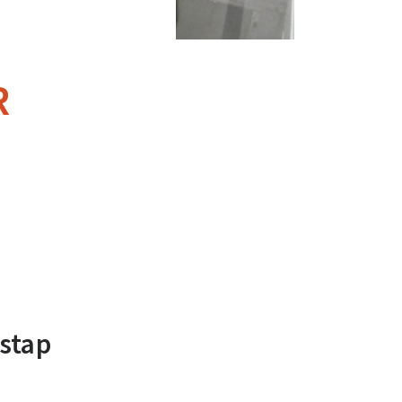
R
stap