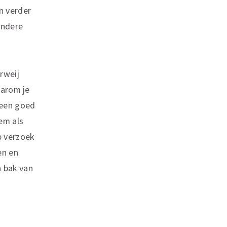
n verder
 andere
rweij
aarom je
 een goed
em als
p verzoek
en en
n bak van