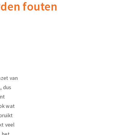
rden fouten
nzet van
, dus
ant
Ook wat
bruikt
kt veel
l het