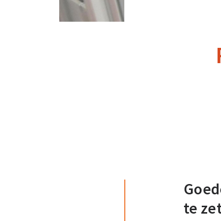
Goede
te ze