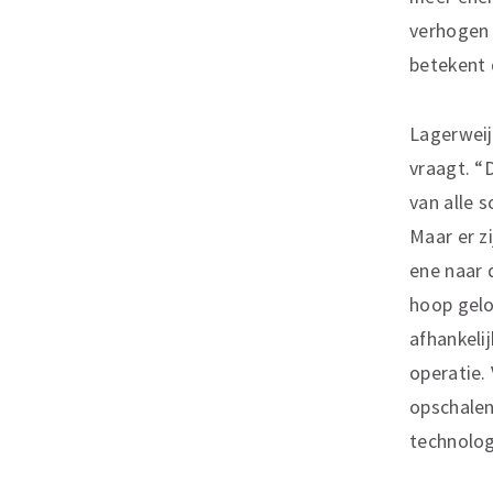
verhogen 
betekent 
Lagerweij
vraagt. “
van alle s
Maar er z
ene naar 
hoop gelo
afhankeli
operatie. 
opschalen
technolog