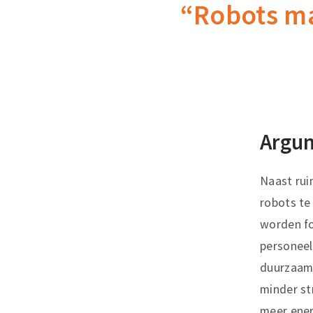
“Robots ma
Argu
Naast rui
robots te
worden fo
personeel
duurzaamh
minder st
meer ener