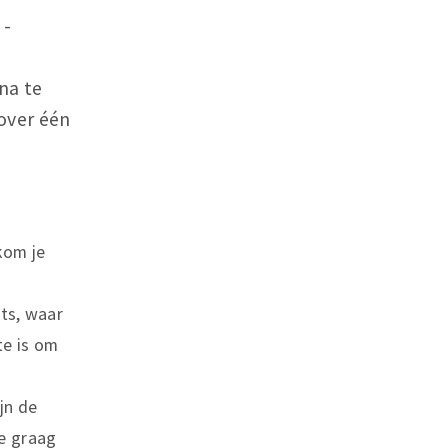
 ­
na te
over één
kom je
ots, waar
te is om
jn de
ze graag