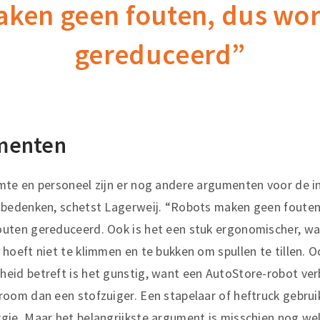
ken geen fouten, dus wo
gereduceerd”
menten
mte en personeel zijn er nog andere argumenten voor de i
 bedenken, schetst Lagerweij. “Robots maken geen fouten
uten gereduceerd. Ook is het een stuk ergonomischer, w
 hoeft niet te klimmen en te bukken om spullen te tillen. 
eid betreft is het gunstig, want een AutoStore-robot ver
room dan een stofzuiger. Een stapelaar of heftruck gebrui
gie. Maar het belangrijkste argument is misschien nog we