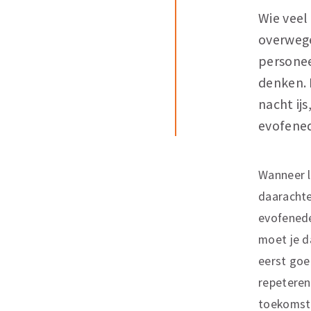
Wie veel
overwege
personee
denken. 
nacht ij
evofene
Wanneer l
daarachte
evofenede
moet je d
eerst goed
repeteren
toekomstp