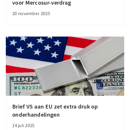
voor Mercosur-verdrag
Tweede
Kamer
20 november 2025
telt
meerderheid
voor
Mercosur-
verdrag
Brief VS aan EU zet extra druk op
Brief
onderhandelingen
VS
aan
14 juli 2025