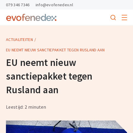
skipToContent
skipToFooter
079 346 7346
info@evofenedex.nl
Toggle
menu
Search
Return
to
homepage
ACTUALITEITEN
EU NEEMT NIEUW SANCTIEPAKKET TEGEN RUSLAND AAN
EU neemt nieuw
sanctiepakket tegen
Rusland aan
Leestijd: 2 minuten