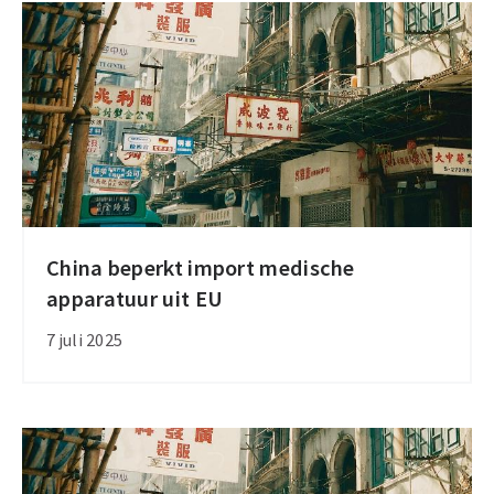
juli
China beperkt import medische
China
apparatuur uit EU
beperkt
import
7 juli 2025
medische
apparatuur
uit
EU