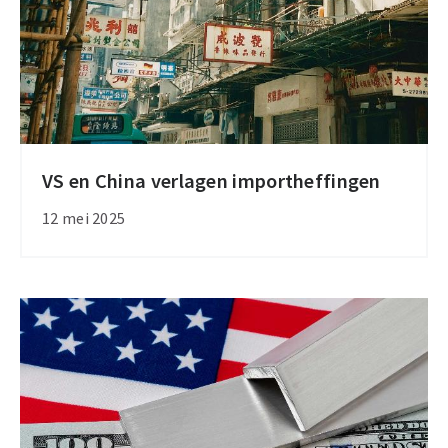
VS en China verlagen importheffingen
VS
en
12 mei 2025
China
verlagen
importheffingen