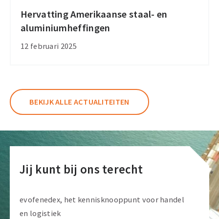
Hervatting Amerikaanse staal- en
Hervatting
aluminiumheffingen
Amerikaanse
staal-
12 februari 2025
en
aluminiumheffingen
BEKIJK ALLE ACTUALITEITEN
Jij kunt bij ons terecht
evofenedex, het kennisknooppunt voor handel
en logistiek