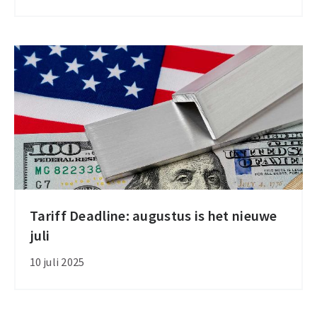
EU
zet
extra
druk
op
onderhandelingen
Tariff Deadline: augustus is het nieuwe
Tariff
juli
Deadline:
augustus
10 juli 2025
is
het
nieuwe