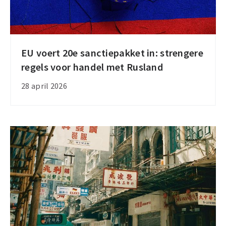
EU voert 20e sanctiepakket in: strengere
EU
regels voor handel met Rusland
voert
20e
28 april 2026
sanctiepakket
in:
strengere
regels
voor
handel
met
Rusland