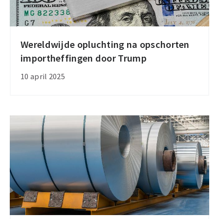
Wereldwijde opluchting na opschorten
Wereldwijde
importheffingen door Trump
opluchting
na
10 april 2025
opschorten
importheffingen
door
Trump