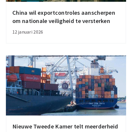
China wil exportcontroles aanscherpen
China
om nationale veiligheid te versterken
wil
exportcontroles
12 januari 2026
aanscherpen
om
nationale
veiligheid
te
versterken
Nieuwe Tweede Kamer telt meerderheid
Nieuwe